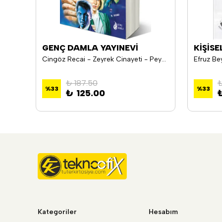
GENÇ DAMLA YAYINEVİ
KİŞİSE
Cingöz Recai - Zeyrek Cinayeti - Peyami Safa
Efruz Be
₺ 187.50
₺
%
33
%
33
₺ 125.00
Kategoriler
Hesabım