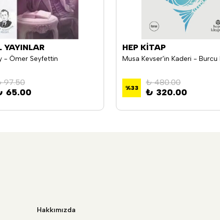
L YAYINLAR
HEP KİTAP
y - Ömer Seyfettin
 97.50
₺ 480.00
%
33
₺ 65.00
₺ 320.00
Hakkımızda