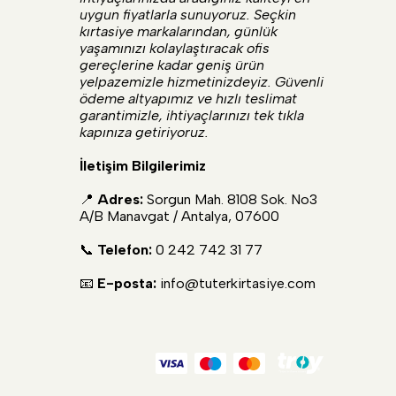
uygun fiyatlarla sunuyoruz. Seçkin
kırtasiye markalarından, günlük
yaşamınızı kolaylaştıracak ofis
gereçlerine kadar geniş ürün
yelpazemizle hizmetinizdeyiz. Güvenli
ödeme altyapımız ve hızlı teslimat
garantimizle, ihtiyaçlarınızı tek tıkla
kapınıza getiriyoruz.
İletişim Bilgilerimiz
📍
Adres:
Sorgun Mah. 8108 Sok. No3
A/B Manavgat / Antalya, 07600
📞
Telefon:
0 242 742 31 77
📧
E-posta:
info@tuterkirtasiye.com