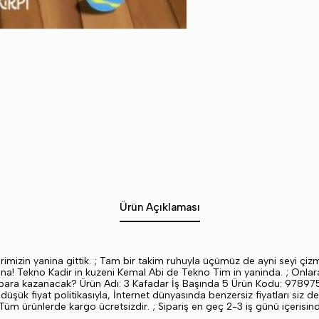
Ürün Açıklaması
n yanina gittik. ; Tam bir takim ruhuyla üçümüz de ayni seyi çizmisiz
na! Tekno Kadir in kuzeni Kemal Abi de Tekno Tim in yaninda. ; Onla
il para kazanacak? Ürün Adı: 3 Kafadar İş Başında 5 Ürün Kodu: 9789
üşük fiyat politikasıyla, İnternet dünyasında benzersiz fiyatları siz 
Tüm ürünlerde kargo ücretsizdir. ; Sipariş en geç 2-3 iş günü içerisind