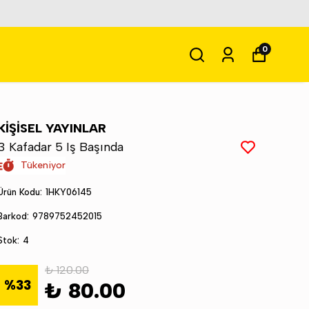
0
KİŞİSEL YAYINLAR
3 Kafadar 5 Iş Başında
Tükeniyor
Ürün Kodu
:
1HKY06145
Barkod
:
9789752452015
Stok
:
4
₺ 120.00
%
33
₺ 80.00