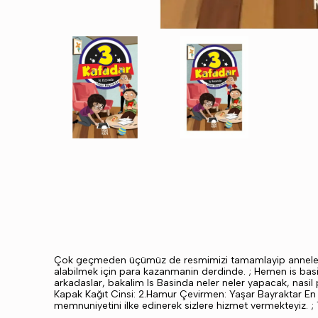
Çok geçmeden üçümüz de resmimizi tamamlayip annelerimizi
alabilmek için para kazanmanin derdinde. ; Hemen is basi
arkadaslar, bakalim Is Basinda neler neler yapacak, nas
Kapak Kağıt Cinsi: 2.Hamur Çevirmen: Yaşar Bayraktar En d
memnuniyetini ilke edinerek sizlere hizmet vermekteyiz. ; 