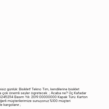
 günlük: Bisiklet! Tekno Tim, kendilerine bisiklet
ra çok önemli seyler ögretecek. ; Acaba ne? Üç Kafadar
752452114 Basım Yılı: 2019.00000000 Kapak Türü: Karton
değerli müşterilerimize sunuyoruz.%100 müşteri
e kargolanır.;