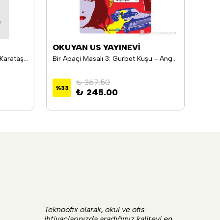
OKUYAN US YAYINEVİ
ÇEL
Musa Kevser'in Kaderi - Burcu Karataş Metin
Bir Apaçi Masalı 3: Gurbet Kuşu - Angutyus
Dian
₺ 367.50
%
33
%
33
₺ 245.00
Teknoofix olarak, okul ve ofis
ihtiyaçlarınızda aradığınız kaliteyi en