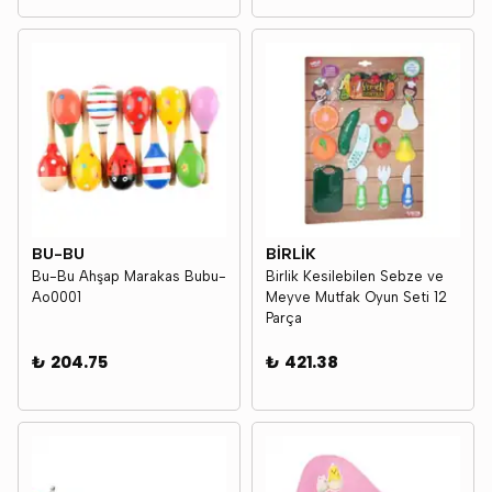
BU-BU
BİRLİK
Bu-Bu Ahşap Marakas Bubu-
Birlik Kesilebilen Sebze ve
Ao0001
Meyve Mutfak Oyun Seti 12
Parça
₺ 204.75
₺ 421.38