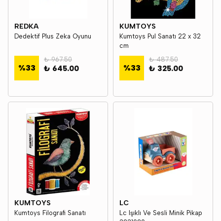
REDKA
KUMTOYS
Dedektif Plus Zeka Oyunu
Kumtoys Pul Sanatı 22 x 32
cm
₺ 967.50
₺ 487.50
%
33
%
33
₺ 645.00
₺ 325.00
KUMTOYS
LC
Kumtoys Filografi Sanatı
Lc Işıklı Ve Sesli Minik Pikap