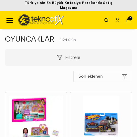
Türkiye'nin En Büyük Kırtasiye Perakende Satış
Mağazası
0
OYUNCAKLAR
1124
ürün
Filtrele
Son eklenen