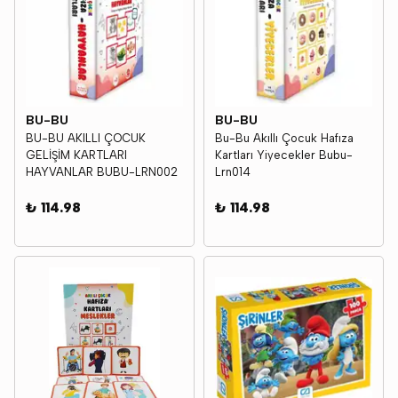
BU-BU
BU-BU
BU-BU AKILLI ÇOCUK
Bu-Bu Akıllı Çocuk Hafıza
GELİŞİM KARTLARI
Kartları Yiyecekler Bubu-
HAYVANLAR BUBU-LRN002
Lrn014
₺ 114.98
₺ 114.98