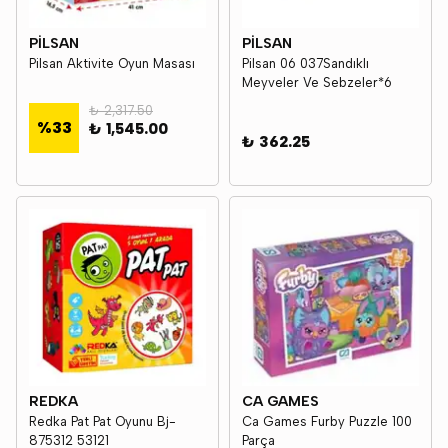
PİLSAN
PİLSAN
Pilsan Aktivite Oyun Masası
Pilsan 06 037Sandıklı
Meyveler Ve Sebzeler*6
₺ 2,317.50
%
33
₺ 1,545.00
₺ 362.25
REDKA
CA GAMES
Redka Pat Pat Oyunu Bj-
Ca Games Furby Puzzle 100
875312 53121
Parça