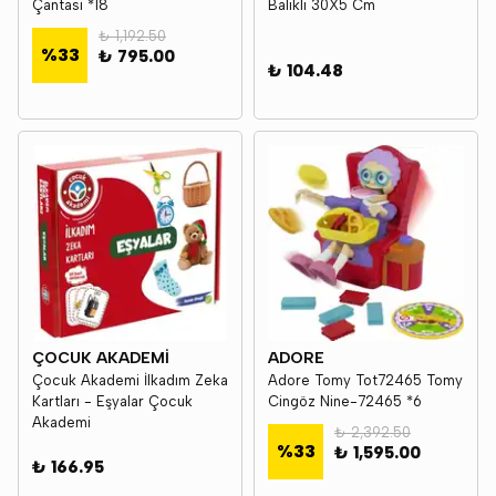
Çantası *18
Balıklı 30X5 Cm
₺ 1,192.50
%
33
₺ 795.00
₺ 104.48
ÇOCUK AKADEMİ
ADORE
Çocuk Akademi İlkadım Zeka
Adore Tomy Tot72465 Tomy
Kartları - Eşyalar Çocuk
Cingöz Nine-72465 *6
Akademi
₺ 2,392.50
%
33
₺ 1,595.00
₺ 166.95