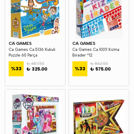
CA GAMES
CA GAMES
Ca Games Ca.5136 Kukuli
Ca Games Ca.10011 Kızma
Puzzle 60 Parça
Birader *12
₺ 487.50
₺ 862.50
%
33
%
33
₺ 325.00
₺ 575.00