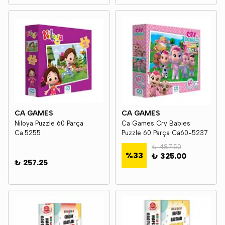
CA GAMES
CA GAMES
Niloya Puzzle 60 Parça
Ca Games Cry Babies
Ca.5255
Puzzle 60 Parça Ca60-5237
₺ 487.50
%
33
₺ 325.00
₺ 257.25