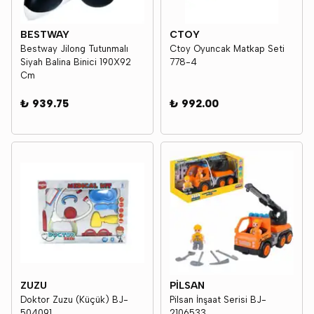
BESTWAY
CTOY
Bestway Jilong Tutunmalı
Ctoy Oyuncak Matkap Seti
Siyah Balina Binici 190X92
778-4
Cm
₺ 939.75
₺ 992.00
ZUZU
PİLSAN
Doktor Zuzu (Küçük) BJ-
Pilsan İnşaat Serisi BJ-
504091
2106533