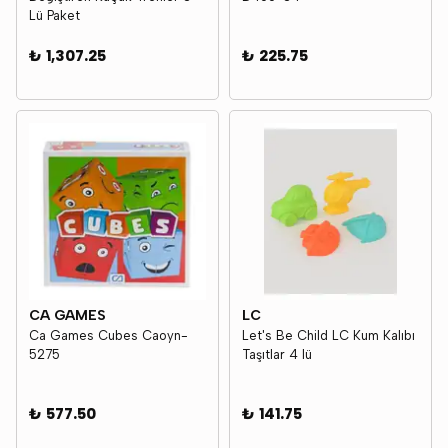
Lü Paket
₺ 1,307.25
₺ 225.75
CA GAMES
LC
Ca Games Cubes Caoyn-
Let's Be Child LC Kum Kalıbı
5275
Taşıtlar 4 lü
₺ 577.50
₺ 141.75