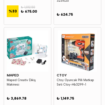
3231020
₺ 1,012.50
%
33
₺ 675.00
₺ 624.75
MAPED
CTOY
Maped Creativ Dikiş
Ctoy Oyuncak Pilli Matkap
Makinesi
Seti Ctoy-Hb3299-1
₺ 3,869.78
₺ 1,149.75