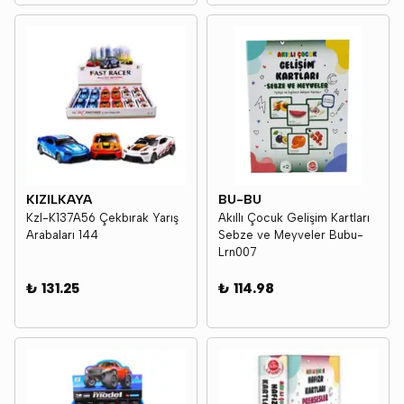
KIZILKAYA
BU-BU
Kzl-K137A56 Çekbırak Yarış
Akıllı Çocuk Gelişim Kartları
Arabaları 144
Sebze ve Meyveler Bubu-
Lrn007
₺ 131.25
₺ 114.98