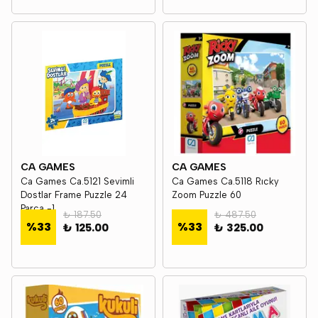
CA GAMES
CA GAMES
Ca Games Ca.5121 Sevimli
Ca Games Ca.5118 Rıcky
Dostlar Frame Puzzle 24
Zoom Puzzle 60
Parça -1
₺ 187.50
₺ 487.50
%
33
%
33
₺ 125.00
₺ 325.00