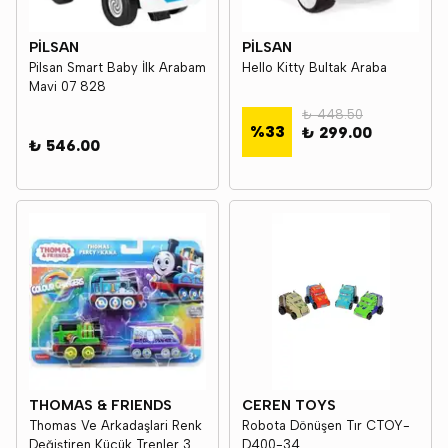
PİLSAN
PİLSAN
Pilsan Smart Baby İlk Arabam
Hello Kitty Bultak Araba
Mavi 07 828
₺ 448.50
%
33
₺ 299.00
₺ 546.00
THOMAS & FRIENDS
CEREN TOYS
Thomas Ve Arkadaşlari Renk
Robota Dönüşen Tır CTOY-
Değiştiren Küçük Trenler 3
D400-34