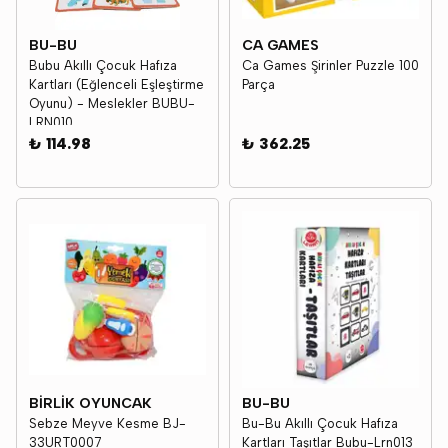
BU-BU
CA GAMES
Bubu Akıllı Çocuk Hafıza
Ca Games Şirinler Puzzle 100
Kartları (Eğlenceli Eşleştirme
Parça
Oyunu) - Meslekler BUBU-
LRN010
₺ 114.98
₺ 362.25
BİRLİK OYUNCAK
BU-BU
Sebze Meyve Kesme BJ-
Bu-Bu Akıllı Çocuk Hafıza
33URT0007
Kartları Taşıtlar Bubu-Lrn013