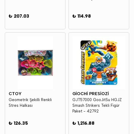
₺ 207.03
₺ 114.98
CTOY
GİOCHİ PRESİOZİ
Geometrik Şekilli Renkli
GJT57000 GooJitSu HGJZ
Stres Halkası
Smash Strikers Tekli Figür
Paket - 42792
₺ 126.35
₺ 1,216.88