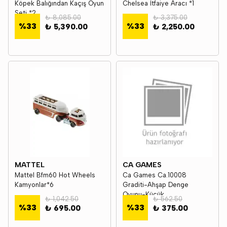
Köpek Balığından Kaçış Oyun
Chelsea İtfaiye Aracı *1
Seti *2
₺ 8,085.00
₺ 3,375.00
%
33
%
33
₺ 5,390.00
₺ 2,250.00
MATTEL
CA GAMES
Mattel Bfm60 Hot Wheels
Ca Games Ca.10008
Kamyonlar*6
Graditi-Ahşap Denge
Oyunu-Küçük
₺ 1,042.50
₺ 562.50
%
33
%
33
₺ 695.00
₺ 375.00