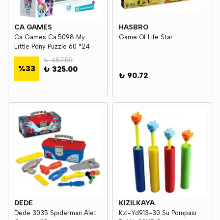
CA GAMES
HASBRO
Ca Games Ca.5098 My
Game Of Life Star
Lıttle Pony Puzzle 60 *24
₺ 487.50
%
33
₺ 325.00
₺ 90.72
DEDE
KIZILKAYA
Dede 3035 Spıderman Alet
Kzl-Yd913-30 Su Pompası