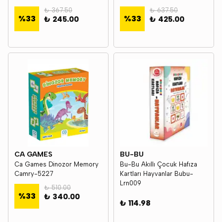
₺ 367.50
₺ 637.50
%
33
%
33
₺ 245.00
₺ 425.00
CA GAMES
BU-BU
Ca Games Dinozor Memory
Bu-Bu Akıllı Çocuk Hafıza
Camry-5227
Kartları Hayvanlar Bubu-
Lrn009
₺ 510.00
%
33
₺ 340.00
₺ 114.98