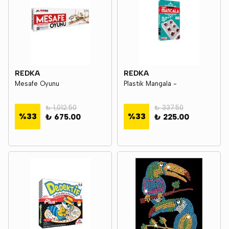
REDKA
REDKA
Mesafe Oyunu
Plastik Mangala -
₺ 1,012.50
₺ 337.50
%
33
%
33
₺ 675.00
₺ 225.00