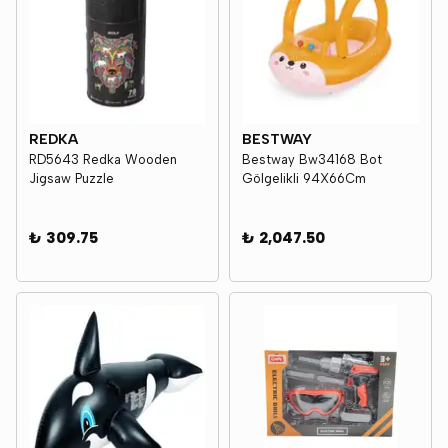
REDKA
BESTWAY
RD5643 Redka Wooden
Bestway Bw34168 Bot
Jigsaw Puzzle
Gölgelikli 94X66Cm
₺ 309.75
₺ 2,047.50