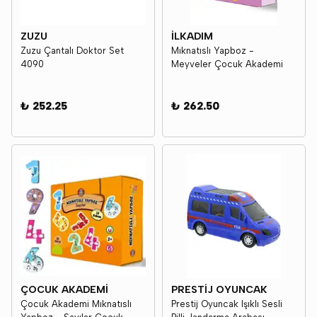
ZUZU
İLKADIM
Zuzu Çantalı Doktor Set
Mıknatıslı Yapboz -
4090
Meyveler Çocuk Akademi
₺ 252.25
₺ 262.50
ÇOCUK AKADEMİ
PRESTİJ OYUNCAK
Çocuk Akademi Mıknatıslı
Prestij Oyuncak Işıklı Sesli