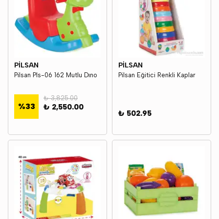
PİLSAN
PİLSAN
Pilsan Pls-06 162 Mutlu Dıno
Pilsan Eğitici Renkli Kaplar
₺ 3,825.00
%
33
₺ 2,550.00
₺ 502.95