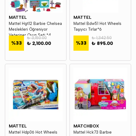
MATTEL
MATTEL
Mattel Hgt12 Barbie Chelsea
Mattel Bdw51 Hot Wheels
Meslekleri Öğreniyor
Taşıyıcı Tırlar*6
Veteriner Oyun Seti *4
₺ 3,150.00
₺ 1,342.50
%
33
%
33
₺ 2,100.00
₺ 895.00
MATTEL
MATCHBOX
Mattel Hdp06 Hot Wheels
Mattel Hck73 Barbıe