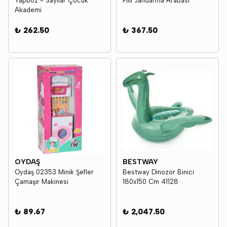
Yapboz - Sayılar Çocuk
Pilli Jandarma Arabası
Akademi
₺ 262.50
₺ 367.50
OYDAŞ
BESTWAY
Oydaş 02353 Minik Şefler
Bestway Dinozor Binici
Çamaşır Makinesi
180x150 Cm 41128
₺ 89.67
₺ 2,047.50