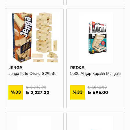
JENGA
REDKA
Jenga Kutu Oyunu G29580
5500 Ahşap Kapaklı Mangala
₺ 3,340.98
₺ 1,042.50
%
33
%
33
₺ 2,227.32
₺ 695.00