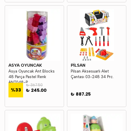
ASYA OYUNCAK
PİLSAN
Asya Oyuncak Ant Blocks
Pilsan Aksesuarlı Alet
48 Parça Pastel Renk
Çantası 03-248 34 Prc.
ANT048-P
₺ 367.50
%
33
₺ 245.00
₺ 887.25