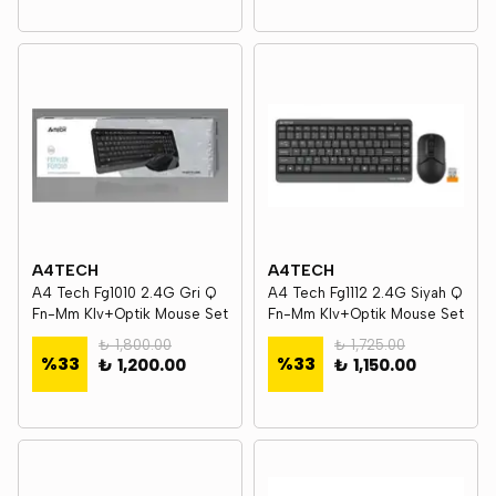
A4TECH
A4TECH
A4 Tech Fg1010 2.4G Gri Q
A4 Tech Fg1112 2.4G Siyah Q
Fn-Mm Klv+Optik Mouse Set
Fn-Mm Klv+Optik Mouse Set
₺ 1,800.00
₺ 1,725.00
%
33
%
33
₺ 1,200.00
₺ 1,150.00