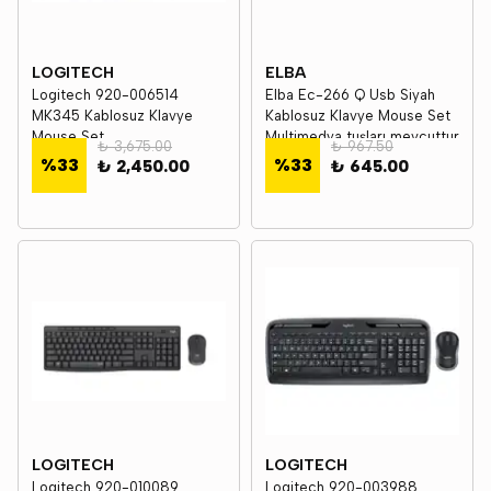
LOGITECH
ELBA
Logitech 920-006514
Elba Ec-266 Q Usb Siyah
MK345 Kablosuz Klavye
Kablosuz Klavye Mouse Set
Mouse Set
Multimedya tuşları mevcuttur
₺ 3,675.00
₺ 967.50
%
33
%
33
₺ 2,450.00
₺ 645.00
LOGITECH
LOGITECH
Logitech 920-010089
Logitech 920-003988