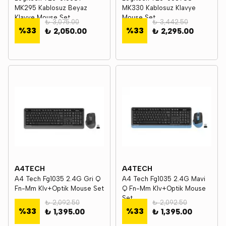
MK295 Kablosuz Beyaz
MK330 Kablosuz Klavye
Klavye Mouse Set
Mouse Set
₺ 3,075.00
₺ 3,442.50
%
33
%
33
₺ 2,050.00
₺ 2,295.00
A4TECH
A4TECH
A4 Tech Fg1035 2.4G Gri Q
A4 Tech Fg1035 2.4G Mavi
Fn-Mm Klv+Optik Mouse Set
Q Fn-Mm Klv+Optik Mouse
Set
₺ 2,092.50
₺ 2,092.50
%
33
%
33
₺ 1,395.00
₺ 1,395.00