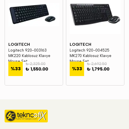
LOGITECH
LOGITECH
Logitech 920-003163
Logitech 920-004525
MK220 Kablosuz Klavye
MK270 Kablosuz Klavye
Mouse Set
Mouse Set
₺ 2,325.00
₺ 2,692.50
%
33
%
33
₺ 1,550.00
₺ 1,795.00