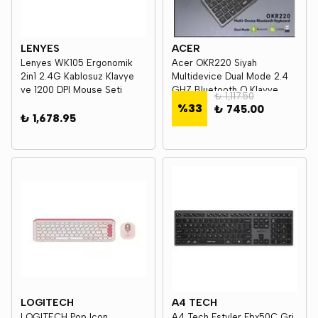
LENYES
ACER
Lenyes WK105 Ergonomik
Acer OKR220 Siyah
2in1 2.4G Kablosuz Klavye
Multidevice Dual Mode 2.4
ve 1200 DPI Mouse Seti
GHZ Bluetooth Q Klavye
₺ 1,117.50
%
33
₺ 745.00
₺ 1,678.95
LOGITECH
A4 TECH
LOGITECH Pop Icon
A4 Tech Fstyler Fbx50C Gri