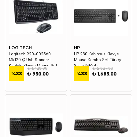
LOGITECH
HP
Logitech 920-002560
HP 230 Kablosuz Klavye
MK120 Q Usb Standart
Mouse Kombo Set Türkçe
Kablolu Klavye Mouse Set
Siyah 18h24aa
₺ 1,425.00
₺ 2,527.50
%
33
%
33
₺ 950.00
₺ 1,685.00