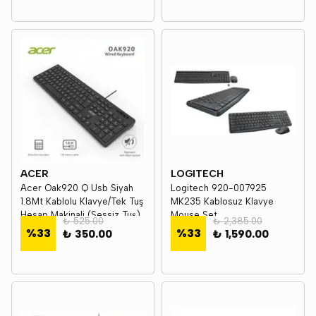
ACER
LOGITECH
Acer Oak920 Q Usb Siyah
Logitech 920-007925
1.8Mt Kablolu Klavye/Tek Tuş
MK235 Kablosuz Klavye
Hesap Makinali (Sessiz Tuş)
Mouse Set
₺ 525.00
₺ 2,385.00
%
33
%
33
₺ 350.00
₺ 1,590.00