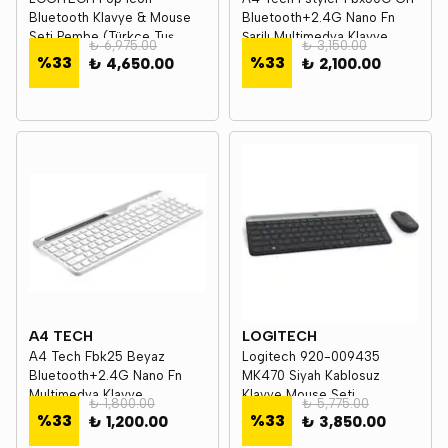
Bluetooth Klavye & Mouse
Bluetooth+2.4G Nano Fn
Seti Pembe (Türkçe Tuş
Şarjlı Multimedya Klavye
₺ 6,975.00
₺ 3,150.00
Dizimi) 920-013075
%
33
%
33
₺ 4,650.00
₺ 2,100.00
A4 TECH
LOGITECH
A4 Tech Fbk25 Beyaz
Logitech 920-009435
Bluetooth+2.4G Nano Fn
MK470 Siyah Kablosuz
Multimedya Klavye
Klavye Mouse Seti
₺ 1,800.00
₺ 5,775.00
%
33
%
33
₺ 1,200.00
₺ 3,850.00