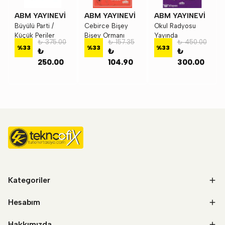
ABM YAYINEVİ
ABM YAYINEVİ
ABM YAYINEVİ
Büyülü Parti /
Cebirce Bişey
Okul Radyosu
Küçük Periler
Bişey Ormanı
Yayında
₺ 375.00
₺ 157.35
₺ 450.00
%
33
%
33
%
33
₺
₺
₺
250.00
104.90
300.00
Kategoriler
Hesabım
Hakkımızda