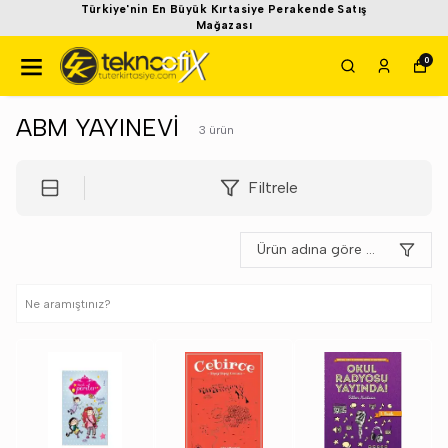
Türkiye'nin En Büyük Kırtasiye Perakende Satış
Mağazası
0
ABM YAYINEVİ
3
ürün
Filtrele
Ürün adına göre A-Z