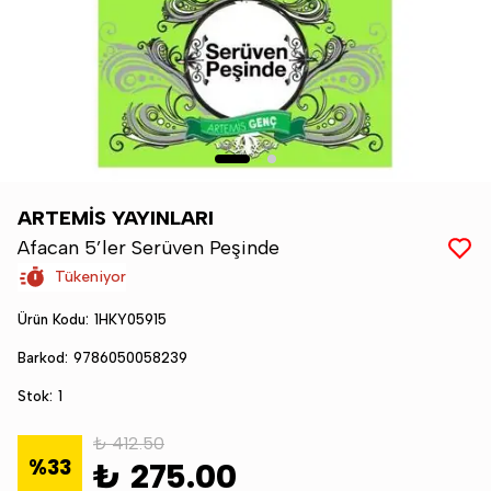
ARTEMİS YAYINLARI
Afacan 5’ler Serüven Peşinde
Tükeniyor
Ürün Kodu
:
1HKY05915
Barkod
:
9786050058239
Stok
:
1
₺ 412.50
%
33
₺ 275.00