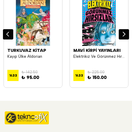
TURKUVAZ KİTAP
MAVİ KİRPİ YAYINLARI
Kayıp Ülke Aldorian
Elektrikız Ve Görünmez Hırsızlar - Jo Cotterill
₺ 142.50
₺ 225.00
%
33
%
33
₺ 95.00
₺ 150.00