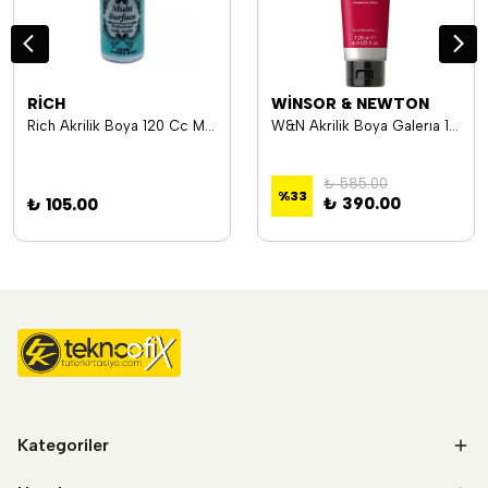
RİCH
WİNSOR & NEWTON
Rich Akrilik Boya 120 Cc Multi Surface Mls-120-2248 Pudra Mavi
W&N Akrilik Boya Galerıa 120 Ml Permanent Rose 502 Wn-2131502
₺ 585.00
%
33
₺ 390.00
₺ 105.00
Kategoriler