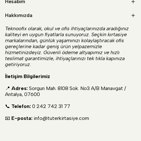
Hesabım
Hakkımızda
Teknoofix olarak, okul ve ofis ihtiyaçlarınızda aradığınız
kaliteyi en uygun fiyatlarla sunuyoruz. Seçkin kırtasiye
markalarından, günlük yaşamınızı kolaylaştıracak ofis
gereçlerine kadar geniş ürün yelpazemizle
hizmetinizdeyiz. Güvenli ödeme altyapımız ve hızlı
teslimat garantimizle, ihtiyaçlarınızı tek tıkla kapınıza
getiriyoruz.
İletişim Bilgilerimiz
📍
Adres:
Sorgun Mah. 8108 Sok. No3 A/B Manavgat /
Antalya, 07600
📞
Telefon:
0 242 742 31 77
📧
E-posta:
info@tuterkirtasiye.com