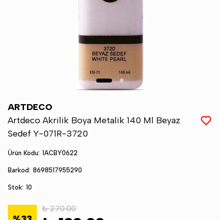
ARTDECO
Artdeco Akrilik Boya Metalik 140 Ml Beyaz
Sedef Y-071R-3720
Ürün Kodu
:
1ACBY0622
Barkod
:
8698517955290
Stok
:
10
₺ 270.00
%
33