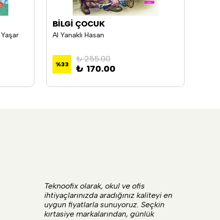
BİLGİ ÇOCUK
DOĞ
 Yaşar
Al Yanaklı Hasan
Filoz
₺ 255.00
%
33
%
33
₺ 170.00
Teknoofix olarak, okul ve ofis
ihtiyaçlarınızda aradığınız kaliteyi en
uygun fiyatlarla sunuyoruz. Seçkin
kırtasiye markalarından, günlük