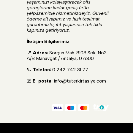
yaşamınızı kolaylaştıracak ofis
gereçlerine kadar geniş ürün
yelpazemizle hizmetinizdeyiz. Güvenli
ödeme altyapımız ve hızlı teslimat
garantimizle, ihtiyaçlarınızı tek tıkla
kapınıza getiriyoruz.
İletişim Bilgilerimiz
📍
Adres:
Sorgun Mah. 8108 Sok. No3
A/B Manavgat / Antalya, 07600
📞
Telefon:
0 242 742 31 77
📧
E-posta:
info@tuterkirtasiye.com