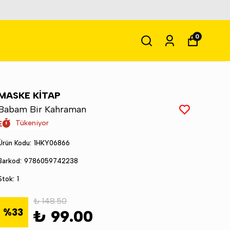
0
MASKE KİTAP
Babam Bir Kahraman
Tükeniyor
Ürün Kodu
:
1HKY06866
Barkod
:
9786059742238
Stok
:
1
₺ 148.50
%
33
₺ 99.00