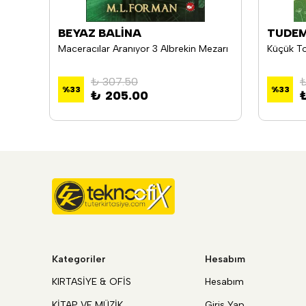
BEYAZ BALİNA
TUDE
Canavar Peşinde 53 Su Kralı Sivri Yüzgeç
Maceracılar Aranıyor 3 Albrekin Mezarı
Küçük To
₺ 307.50
₺
%
33
%
33
₺ 205.00
Kategoriler
Hesabım
KIRTASİYE & OFİS
Hesabım
KİTAP VE MÜZİK
Giriş Yap