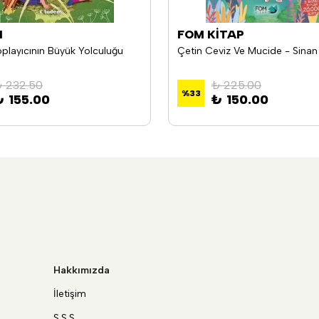
M
FOM KİTAP
playıcının Büyük Yolculuğu
Çetin Ceviz Ve Mucide - Sinan
 232.50
₺ 225.00
%
33
₺ 155.00
₺ 150.00
Hakkımızda
İletişim
S.S.S