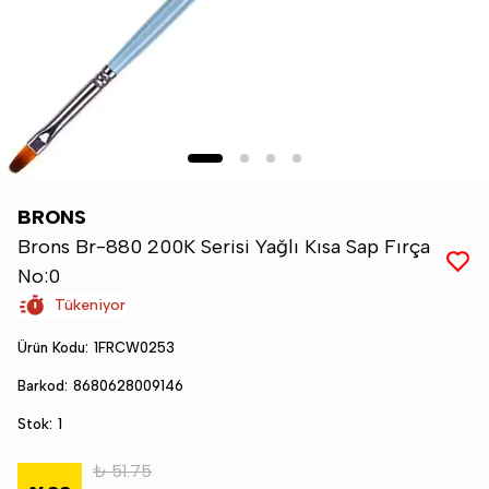
BRONS
Brons Br-880 200K Serisi Yağlı Kısa Sap Fırça
No:0
Tükeniyor
Ürün Kodu
:
1FRCW0253
Barkod
:
8680628009146
Stok
:
1
₺ 51.75