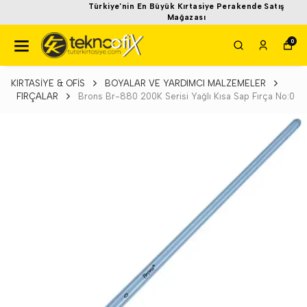
Türkiye'nin En Büyük Kırtasiye Perakende Satış
Mağazası
0
KIRTASİYE & OFİS
BOYALAR VE YARDIMCI MALZEMELER
FIRÇALAR
Brons Br-880 200K Serisi Yağlı Kısa Sap Fırça No:0