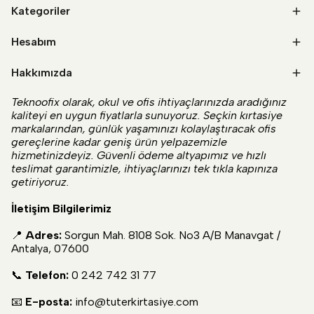
Kategoriler
Hesabım
Hakkımızda
Teknoofix olarak, okul ve ofis ihtiyaçlarınızda aradığınız
kaliteyi en uygun fiyatlarla sunuyoruz. Seçkin kırtasiye
markalarından, günlük yaşamınızı kolaylaştıracak ofis
gereçlerine kadar geniş ürün yelpazemizle
hizmetinizdeyiz. Güvenli ödeme altyapımız ve hızlı
teslimat garantimizle, ihtiyaçlarınızı tek tıkla kapınıza
getiriyoruz.
İletişim Bilgilerimiz
📍
Adres:
Sorgun Mah. 8108 Sok. No3 A/B Manavgat /
Antalya, 07600
📞
Telefon:
0 242 742 31 77
📧
E-posta:
info@tuterkirtasiye.com