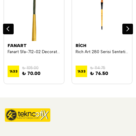
FANART
RİCH
Fanart Sfa-712-02 Decorative Seri Fırça No:02
Rich Art 280 Serisi Sentetik Yan Kesik Uçlu Fırça No:20 17409
₺ 105.00
₺ 114.75
%
33
%
33
₺ 70.00
₺ 76.50