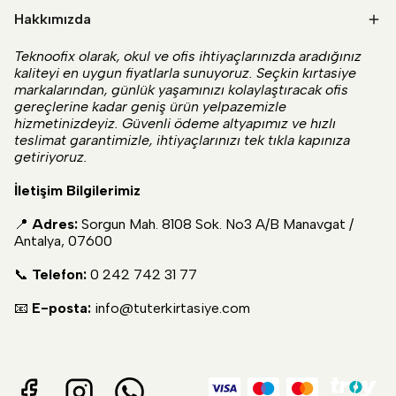
Hakkımızda
Teknoofix olarak, okul ve ofis ihtiyaçlarınızda aradığınız
kaliteyi en uygun fiyatlarla sunuyoruz. Seçkin kırtasiye
markalarından, günlük yaşamınızı kolaylaştıracak ofis
gereçlerine kadar geniş ürün yelpazemizle
hizmetinizdeyiz. Güvenli ödeme altyapımız ve hızlı
teslimat garantimizle, ihtiyaçlarınızı tek tıkla kapınıza
getiriyoruz.
İletişim Bilgilerimiz
📍
Adres:
Sorgun Mah. 8108 Sok. No3 A/B Manavgat /
Antalya, 07600
📞
Telefon:
0 242 742 31 77
📧
E-posta:
info@tuterkirtasiye.com