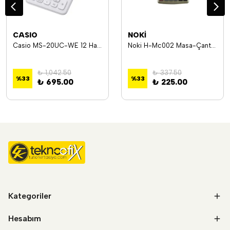
CASIO
NOKİ
Casio MS-20UC-WE 12 Hane Beyaz Masa Üstü Hesap Makinesi
Noki H-Mc002 Masa-Çanta Tip 12 Hane Hesap Makinesi *40
₺ 1,042.50
₺ 337.50
%
33
%
33
₺ 695.00
₺ 225.00
Kategoriler
Hesabım