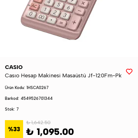
CASIO
Casıo Hesap Makinesi Masaüstü Jf-120Fm-Pk
Ürün Kodu
:
1HSCA0267
Barkod
:
4549526701344
Stok
:
7
₺ 1,642.50
%
33
₺ 1,095.00