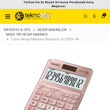
Türkiye'nin En Büyük Kırtasiye Perakende Satış
Mağazası
0
KIRTASİYE & OFİS
HESAP MAKİNELERİ
MASA TİPİ HESAP MAKİNESİ
Casıo Hesap Makinesi Masaüstü Jf-120Fm-Pk