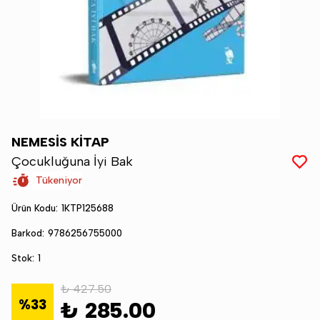
NEMESİS KİTAP
Çocukluğuna İyi Bak
Tükeniyor
Ürün Kodu
:
1KTP125688
Barkod
:
9786256755000
Stok
:
1
₺ 427.50
%
33
₺ 285.00