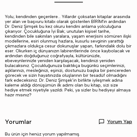
Yolu; kendinden geçenlere... Yıllardır çoksatan kitaplar arasında
yer alan ve başvuru kitabı olarak gösterilen BİRİM'in ardından
Dr. Deniz Şimşek bu kez okuru kendini anlama yolculuğuna
çıkarıyor. Çocukluğuna İyi Bak; unutulan kişisel tarihe,
kendinden bile sakınılan yaralara, yaşam enerjisini sömüren ilişki
modellerine, esiri olunmuş hazlara, kusurlu sevginin yarattığı
çıkmazlara oldukça cesur dokunuşlar yapan, farkındalık dolu bir
eser. Okurken iç dünyanızın labirentlerinde önce kaybolacak ve
ardından doğduğunuz coğrafyayla, kültürünüzle,
ebeveynlerinizle yeniden karşılaşacak, kendinizi yeniden
bulacaksınız. Çocukluğunuza baktıkça bugünkü seçimlerinizi,
aşklarınızı, mesleğinizi, eşinizi, dostunuzu başka bir pencereden
görecek ve sizin hayatınızda oluşlarının bir tesadüf olmadığını
fark edeceksiniz. Dr. Deniz Şimşek’in birlikte iyileşmek adına
kaleme aldığı dönüşümün ilk adımı olan bu kitap, sizi size
hediye etmek niyetiyle yazıldı. Peki, ya sizler bu hediyeyi almaya
hazır mısınız?
Yorumlar
Yorum Yap
Bu ürün için henüz yorum yapılmamış.