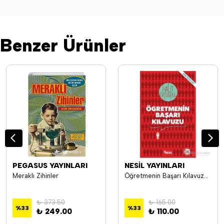
Benzer Ürünler
PEGASUS YAYINLARI
NESİL YAYINLARI
Meraklı Zihinler
Öğretmenin Başarı Kılavuzu - Halit Ertuğrul
₺ 373.50
₺ 165.00
%
33
%
33
₺ 249.00
₺ 110.00