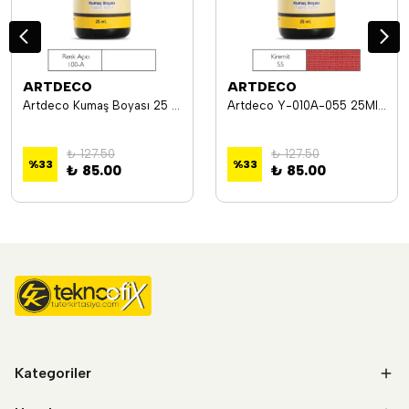
ARTDECO
ARTDECO
Artdeco Kumaş Boyası 25 Ml Renk Açıçı Y-010A-100A
Artdeco Y-010A-055 25Ml Kumaş Boya Kiremit
₺ 127.50
₺ 127.50
%
33
%
33
₺ 85.00
₺ 85.00
Kategoriler