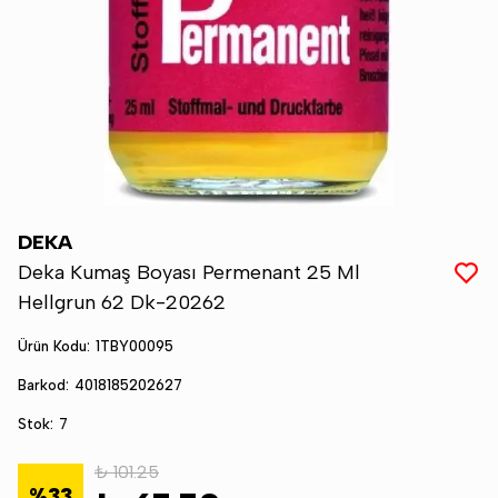
DEKA
Deka Kumaş Boyası Permenant 25 Ml
Hellgrun 62 Dk-20262
Ürün Kodu
:
1TBY00095
Barkod
:
4018185202627
Stok
:
7
₺ 101.25
%
33