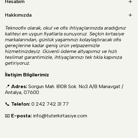
Hesabım
Hakkımızda
Teknoofix olarak, okul ve ofis ihtiyaçlarınızda aradığınız
kaliteyi en uygun fiyatlarla sunuyoruz. Seçkin kırtasiye
markalarından, günlük yaşamınızı kolaylaştıracak ofis
gereçlerine kadar geniş ürün yelpazemizle
hizmetinizdeyiz. Güvenli ödeme altyapımız ve hızlı
teslimat garantimizle, ihtiyaçlarınızı tek tıkla kapınıza
getiriyoruz.
İletişim Bilgilerimiz
📍
Adres:
Sorgun Mah. 8108 Sok. No3 A/B Manavgat /
Antalya, 07600
📞
Telefon:
0 242 742 31 77
📧
E-posta:
info@tuterkirtasiye.com