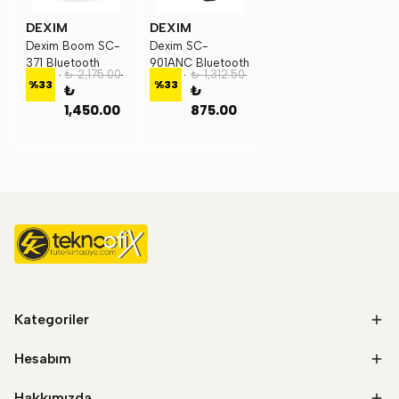
DEXIM
DEXIM
Dexim Boom SC-
Dexim SC-
371 Bluetooth
901ANC Bluetooth
₺ 2,175.00
₺ 1,312.50
Hoparlör -DBS001
Kulaklık - DBT005
%
33
%
33
₺
₺
1,450.00
875.00
Kategoriler
Hesabım
Hakkımızda