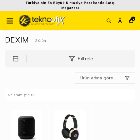
Türkiye'nin En Büyük Kırtasiye Perakende Satış
Mağazası
0
DEXIM
2
ürün
Filtrele
Ürün adına göre A-Z