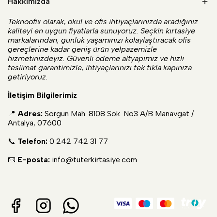
Hakkımızda
Teknoofix olarak, okul ve ofis ihtiyaçlarınızda aradığınız
kaliteyi en uygun fiyatlarla sunuyoruz. Seçkin kırtasiye
markalarından, günlük yaşamınızı kolaylaştıracak ofis
gereçlerine kadar geniş ürün yelpazemizle
hizmetinizdeyiz. Güvenli ödeme altyapımız ve hızlı
teslimat garantimizle, ihtiyaçlarınızı tek tıkla kapınıza
getiriyoruz.
İletişim Bilgilerimiz
📍
Adres:
Sorgun Mah. 8108 Sok. No3 A/B Manavgat /
Antalya, 07600
📞
Telefon:
0 242 742 31 77
📧
E-posta:
info@tuterkirtasiye.com