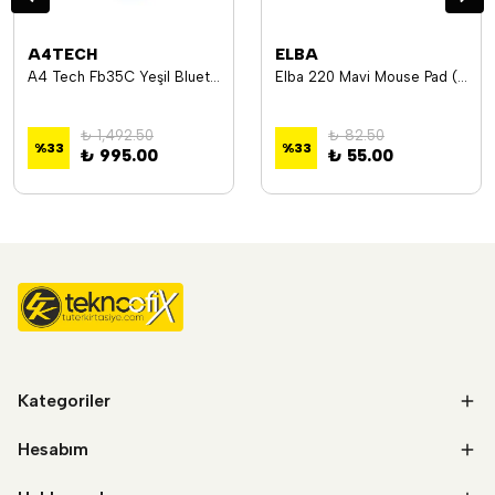
A4TECH
ELBA
A4 Tech Fb35C Yeşil Bluetooth+2.4G Nano Optik 2400Dpi Şarjlı Mouse
Elba 220 Mavi Mouse Pad (220-180-2)
₺ 1,492.50
₺ 82.50
%
33
%
33
₺ 995.00
₺ 55.00
Kategoriler
Hesabım