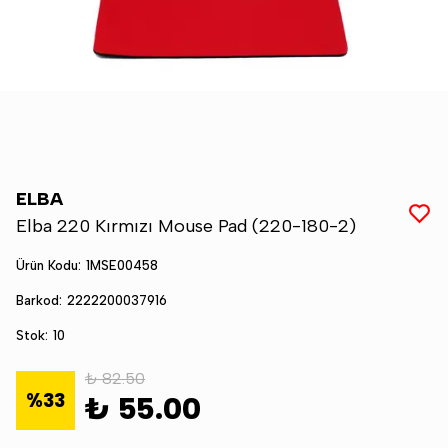
ELBA
Elba 220 Kırmızı Mouse Pad (220-180-2)
Ürün Kodu
:
1MSE00458
Barkod
:
2222200037916
Stok
:
10
₺ 82.50
%
33
₺ 55.00