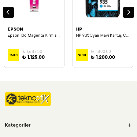
EPSON
HP
Epson 106 Magenta Kırmızı Şişe Mürekkep T00R340 L7160-7180
HP 935Cyan Mavi Kartuş C2P20AE
₺ 1,687.50
₺ 1,800.00
%
33
%
33
₺ 1,125.00
₺ 1,200.00
Kategoriler