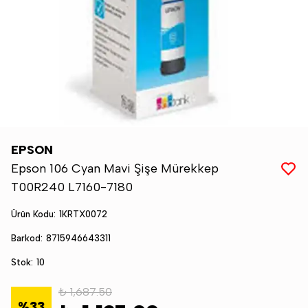
EPSON
Epson 106 Cyan Mavi Şişe Mürekkep
T00R240 L7160-7180
Ürün Kodu
:
1KRTX0072
Barkod
:
8715946643311
Stok
:
10
₺ 1,687.50
%
33