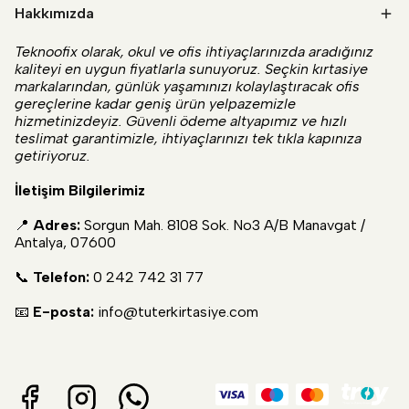
Hakkımızda
Teknoofix olarak, okul ve ofis ihtiyaçlarınızda aradığınız
kaliteyi en uygun fiyatlarla sunuyoruz. Seçkin kırtasiye
markalarından, günlük yaşamınızı kolaylaştıracak ofis
gereçlerine kadar geniş ürün yelpazemizle
hizmetinizdeyiz. Güvenli ödeme altyapımız ve hızlı
teslimat garantimizle, ihtiyaçlarınızı tek tıkla kapınıza
getiriyoruz.
İletişim Bilgilerimiz
📍
Adres:
Sorgun Mah. 8108 Sok. No3 A/B Manavgat /
Antalya, 07600
📞
Telefon:
0 242 742 31 77
📧
E-posta:
info@tuterkirtasiye.com