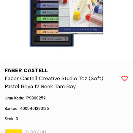
FABER CASTELL
Faber Castell Creative Studio Toz (Soft)
Pastel Boya 12 Renk Tam Boy
Ürün Kodu
:
1PSB00259
Barkod
:
4005401283126
Stok
:
0
₺ 667.50