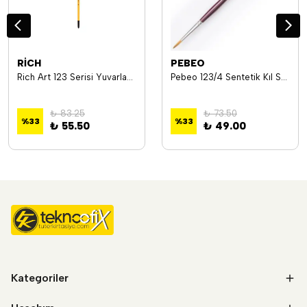
RİCH
PEBEO
Rich Art 123 Serisi Yuvarlak Uçlu Sentetik Fırça No: 9 17355
Pebeo 123/4 Sentetik Kıl Suluboya Fırçası No:4
₺ 83.25
₺ 73.50
%
33
%
33
₺ 55.50
₺ 49.00
Kategoriler