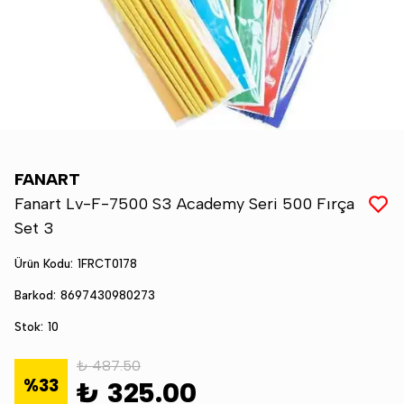
FANART
Fanart Lv-F-7500 S3 Academy Seri 500 Fırça
Set 3
Ürün Kodu
:
1FRCT0178
Barkod
:
8697430980273
Stok
:
10
₺ 487.50
%
33
₺ 325.00