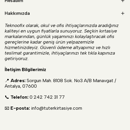
Hesabım
Hakkımızda
Teknoofix olarak, okul ve ofis ihtiyaçlarınızda aradığınız
kaliteyi en uygun fiyatlarla sunuyoruz. Seçkin kırtasiye
markalarından, günlük yaşamınızı kolaylaştıracak ofis
gereçlerine kadar geniş ürün yelpazemizle
hizmetinizdeyiz. Güvenli ödeme altyapımız ve hızlı
teslimat garantimizle, ihtiyaçlarınızı tek tıkla kapınıza
getiriyoruz.
İletişim Bilgilerimiz
📍
Adres:
Sorgun Mah. 8108 Sok. No3 A/B Manavgat /
Antalya, 07600
📞
Telefon:
0 242 742 31 77
📧
E-posta:
info@tuterkirtasiye.com