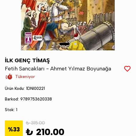
İLK GENÇ TİMAŞ
Fetih Sancakları - Ahmet Yılmaz Boyunağa
Tükeniyor
Ürün Kodu
:
1DNI00221
Barkod
:
9789753620338
Stok
:
1
₺ 315.00
%
33
₺ 210.00