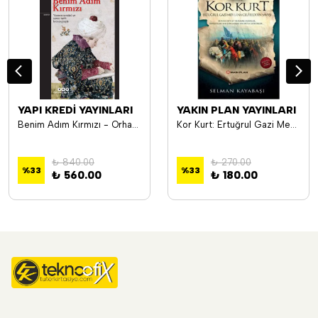
YAPI KREDİ YAYINLARI
YAKIN PLAN YAYINLARI
Benim Adım Kırmızı - Orhan Pamuk
Kor Kurt: Ertuğrul Gazi Mevlana Celaleddin Savaşı - Selman Kayabaşı
₺ 840.00
₺ 270.00
%
33
%
33
₺ 560.00
₺ 180.00