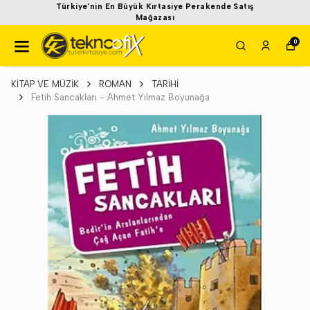
Türkiye'nin En Büyük Kırtasiye Perakende Satış
Mağazası
0
KİTAP VE MÜZİK
ROMAN
TARİHİ
Fetih Sancakları - Ahmet Yılmaz Boyunağa