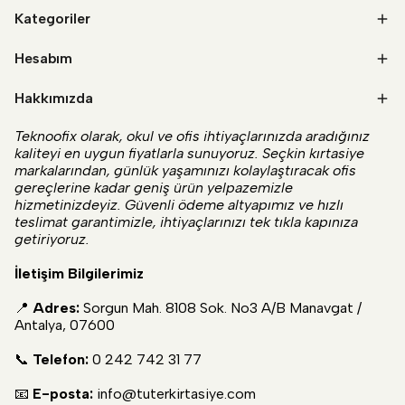
Kategoriler
Hesabım
Hakkımızda
Teknoofix olarak, okul ve ofis ihtiyaçlarınızda aradığınız
kaliteyi en uygun fiyatlarla sunuyoruz. Seçkin kırtasiye
markalarından, günlük yaşamınızı kolaylaştıracak ofis
gereçlerine kadar geniş ürün yelpazemizle
hizmetinizdeyiz. Güvenli ödeme altyapımız ve hızlı
teslimat garantimizle, ihtiyaçlarınızı tek tıkla kapınıza
getiriyoruz.
İletişim Bilgilerimiz
📍
Adres:
Sorgun Mah. 8108 Sok. No3 A/B Manavgat /
Antalya, 07600
📞
Telefon:
0 242 742 31 77
📧
E-posta:
info@tuterkirtasiye.com