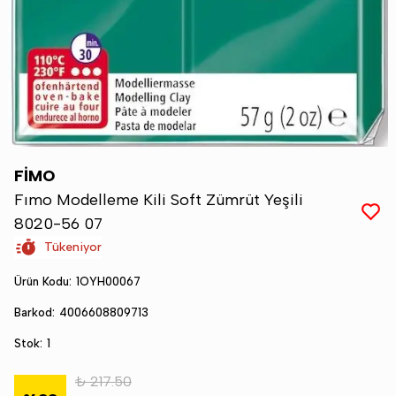
FİMO
Fımo Modelleme Kili Soft Zümrüt Yeşili
8020-56 07
Tükeniyor
Ürün Kodu
:
1OYH00067
Barkod
:
4006608809713
Stok
:
1
₺ 217.50