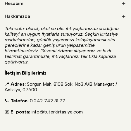
Hesabım
Hakkımızda
Teknoofix olarak, okul ve ofis ihtiyaçlarınızda aradığınız
kaliteyi en uygun fiyatlarla sunuyoruz. Seçkin kırtasiye
markalarından, günlük yaşamınızı kolaylaştıracak ofis
gereçlerine kadar geniş ürün yelpazemizle
hizmetinizdeyiz. Güvenli ödeme altyapımız ve hızlı
teslimat garantimizle, ihtiyaçlarınızı tek tıkla kapınıza
getiriyoruz.
İletişim Bilgilerimiz
📍
Adres:
Sorgun Mah. 8108 Sok. No3 A/B Manavgat /
Antalya, 07600
📞
Telefon:
0 242 742 31 77
📧
E-posta:
info@tuterkirtasiye.com