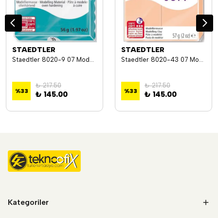
STAEDTLER
STAEDTLER
Staedtler 8020-9 07 Modelleme Kili Fımo Soft Siyah
Staedtler 8020-43 07 Modelleme Kili Fımo Soft Açık Ten Rengi
₺ 217.50
₺ 217.50
%
33
%
33
₺ 145.00
₺ 145.00
Kategoriler