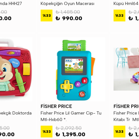
nda HHH27
Köpekçiğin Oyun Macerası
Küpü Hml64 
Türkçe HBC91
.00
₺ 1,485.00
₺ 2,
%
33
%
33
50.00
₺ 990.00
₺ 1
FİSHER PRICE
FİSHER PR
pekçik Doktorda
Fisher Price Lil Gamer Cip- Tu
Fisher Price 
Mtl-Hxb60 *.
Kitabı Tr Mt
5.00
₺ 2,092.50
₺ 2,
%
33
%
33
90.00
₺ 1,395.00
₺ 1