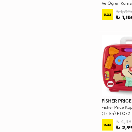
Ve Öğren Kuma
₺ 1,725
%
33
₺ 1,1
FİSHER PRICE
Fisher Price Kö
(Tr-En) FTC72
₺ 4,48
%
33
₺ 2,9