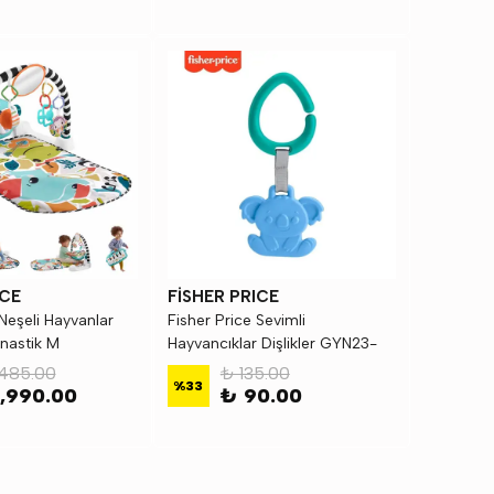
ICE
FİSHER PRICE
 Neşeli Hayvanlar
Fisher Price Sevimli
nastik M
Hayvancıklar Dişlikler GYN23-
GYN26
485.00
₺ 135.00
%
33
,990.00
₺ 90.00