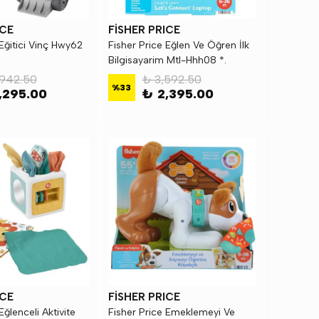
ICE
FİSHER PRICE
 Eğitici Vinç Hwy62
Fisher Price Eğlen Ve Öğren İlk
Bilgisayarim Mtl-Hhh08 *.
942.50
₺ 3,592.50
%
33
,295.00
₺ 2,395.00
ICE
FİSHER PRICE
Eğlenceli Aktivite
Fisher Price Emeklemeyi Ve