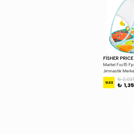
FİSHER PRICE
Mattel Fxc15 Fp 
Jimnastik Merke
₺ 2,02
%
33
₺ 1,3