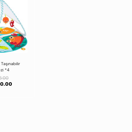
Taşınabilir
zi *4
5.00
50.00