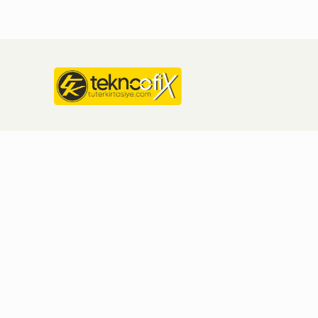
Kategoriler
Hesabım
KIRTASİYE & OFİS
Hesabım
KİTAP VE MÜZİK
Giriş Yap
OYUNCAKLAR
Kayıt Ol
TEKNOLOJİ
SPOR MALZEMELERİ
HIRDAVAT ÜRÜNLERİ