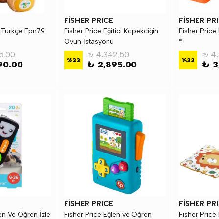
FİSHER PRICE
FİSHER PR
k Türkçe Fpn79
Fisher Price Eğitici Köpekciğin
Fisher Price
Oyun İstasyonu
*.
5.00
₺ 4,342.50
₺ 4,
%
33
%
33
90.00
₺ 2,895.00
₺ 3
FİSHER PRICE
FİSHER PR
en Ve Öğren İzle
Fisher Price Eğlen ve Öğren
Fisher Price 