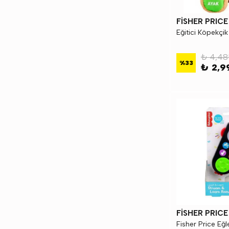
FİSHER PRICE
Eğitici Köpekçi
₺ 4,48
%
33
₺ 2,9
FİSHER PRICE
Fisher Price Eğl