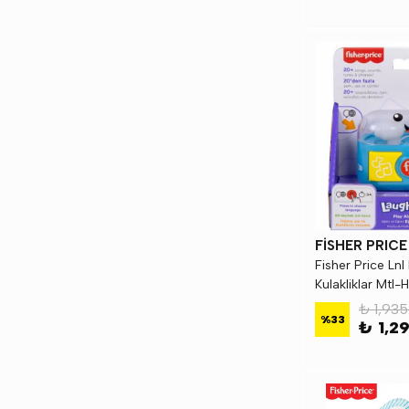
FİSHER PRICE
Fisher Price Lnl
Kulakliklar Mtl-
₺ 1,935
%
33
₺ 1,2