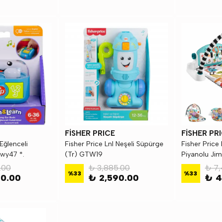
FİSHER PRICE
FİSHER PR
 Eğlenceli
Fisher Price Lnl Neşeli Süpürge
Fisher Price
Hwy47 *.
(Tr) GTW19
Piyanolu Jim
.00
₺ 3,885.00
₺ 7,
%
33
%
33
90.00
₺ 2,590.00
₺ 4