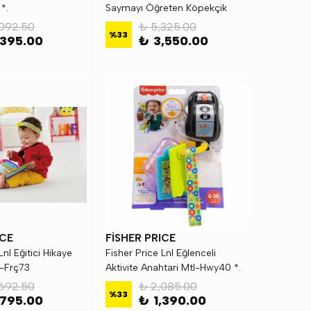
*.
Saymayı Öğreten Köpekçik
092.50
₺ 5,325.00
%
33
,395.00
₺ 3,550.00
ICE
FİSHER PRICE
Lnl Eğitici Hikaye
Fisher Price Lnl Eğlenceli
l-Frç73
Aktivite Anahtari Mtl-Hwy40 *.
692.50
₺ 2,085.00
%
33
,795.00
₺ 1,390.00