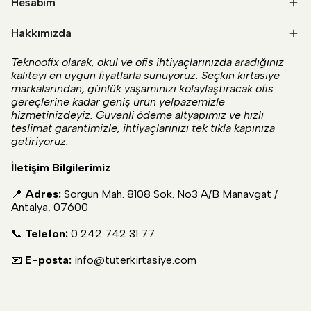
Hesabım
Hakkımızda
Teknoofix olarak, okul ve ofis ihtiyaçlarınızda aradığınız
kaliteyi en uygun fiyatlarla sunuyoruz. Seçkin kırtasiye
markalarından, günlük yaşamınızı kolaylaştıracak ofis
gereçlerine kadar geniş ürün yelpazemizle
hizmetinizdeyiz. Güvenli ödeme altyapımız ve hızlı
teslimat garantimizle, ihtiyaçlarınızı tek tıkla kapınıza
getiriyoruz.
İletişim Bilgilerimiz
📍
Adres:
Sorgun Mah. 8108 Sok. No3 A/B Manavgat /
Antalya, 07600
📞
Telefon:
0 242 742 31 77
📧
E-posta:
info@tuterkirtasiye.com