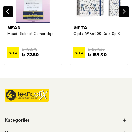
MEAD
GIPTA
Mead Bloknot Cambrıdge Spiralli Karton Kapak A4 Pembe 70 Yp Çizgili M-159418
Gıpta 6986000 Data Sp.Sert Kpk Def.A5 120 Yp.Planner
₺ 108.75
₺ 239.85
%
33
%
33
₺ 72.50
₺ 159.90
Kategoriler