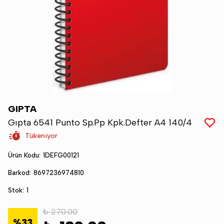
GIPTA
Gıpta 6541 Punto Sp.Pp Kpk.Defter A4 140/4
Tükeniyor
Ürün Kodu
:
1DEFG00121
Barkod
:
8697236974810
Stok
:
1
₺ 270.00
%
33