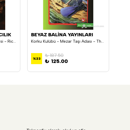
ILIK
BEYAZ BALİNA YAYINLARI
BEY
Kane Günceleri 3 Yılanın Gölgesi - Rick Riordan
Korku Kulübü - Mezar Taşı Adası - Thomas C. Brezina
₺ 187.50
%
33
%
33
₺ 125.00