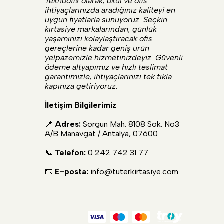
Teknoofix olarak, okul ve ofis
ihtiyaçlarınızda aradığınız kaliteyi en
uygun fiyatlarla sunuyoruz. Seçkin
kırtasiye markalarından, günlük
yaşamınızı kolaylaştıracak ofis
gereçlerine kadar geniş ürün
yelpazemizle hizmetinizdeyiz. Güvenli
ödeme altyapımız ve hızlı teslimat
garantimizle, ihtiyaçlarınızı tek tıkla
kapınıza getiriyoruz.
İletişim Bilgilerimiz
📍
Adres:
Sorgun Mah. 8108 Sok. No3
A/B Manavgat / Antalya, 07600
📞
Telefon:
0 242 742 31 77
📧
E-posta:
info@tuterkirtasiye.com