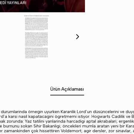
Ürün Açıklaması
gu durumlarinda örnegin uyurken Karanlik Lord’un düsüncelerini ve du
d’a karsi nasil kapatacagini ögretmemi istiyor. Hogwarts Cadilik ve Bü
k zorunda: Yaz tatilini yanlarinda harcadigi aptal akrabalari; ergenlik 
e burnunu sokan Sihir Bakanligi; öncekileri mumla aratan yeni bir Kar
 her zamankinden çok hissettiren Voldemort; agir dersler, zor sinavlar,