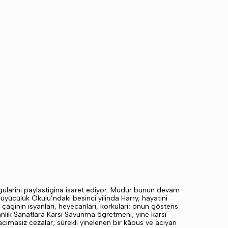
ygularini paylastigina isaret ediyor. Müdür bunun devam
yücülük Okulu’ndaki besinci yilinda Harry, hayatini
çaginin isyanlari, heyecanlari, korkulari; onun gösteris
anlik Sanatlara Karsi Savunma ögretmeni; yine karsi
 acimasiz cezalar; sürekli yinelenen bir kâbus ve aciyan