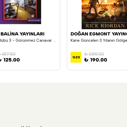
 BALİNA YAYINLARI
DOĞAN EGMONT YAYINC
Korku Kulübü 3 - Görünmez Canavar - Thomas Brezina
 187.50
₺ 285.00
%
33
₺ 125.00
₺ 190.00