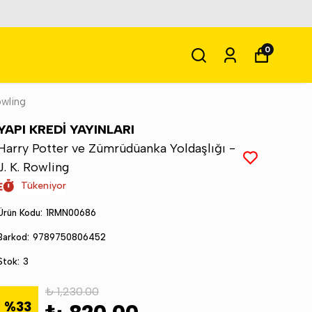
0
owling
YAPI KREDİ YAYINLARI
Harry Potter ve Zümrüdüanka Yoldaşlığı -
J. K. Rowling
Tükeniyor
Ürün Kodu
:
1RMN00686
Barkod
:
9789750806452
Stok
:
3
₺ 1,230.00
%
33