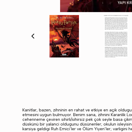
Kanitlar, bazen, zihninin en rahat ve etkiye en açik oldu
etmesini uygun bulmuyor. Benim sana, zihnini Karanlik Lor
cehenneme çeviren sihirli/sihirsiz pek çok seyle basa çikma
düskünü bir yalanci oldugunu düsünenler; okulun isleyisin
karsiya geldigi Ruh Emici’ler ve Ölüm Yiyen’ler; varligini