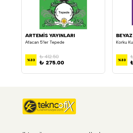
ARTEMİS YAYINLARI
BEYAZ
Dört Kafadarlar Takımı 33 - Şeytan Balığı Kayalıkları
Afacan 5'ler Tepede
₺ 412.50
₺
%
33
%
33
₺ 275.00