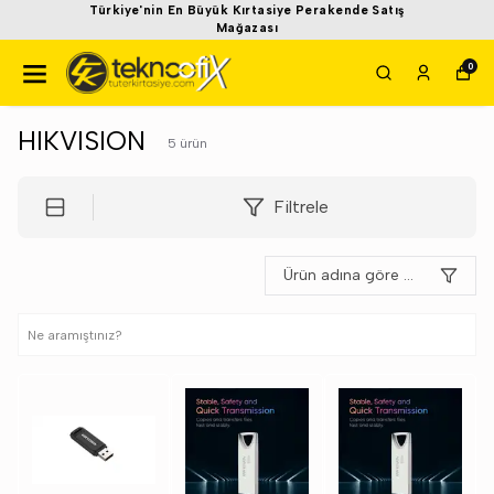
Türkiye'nin En Büyük Kırtasiye Perakende Satış
Mağazası
0
HIKVISION
5
ürün
Filtrele
Ürün adına göre A-Z