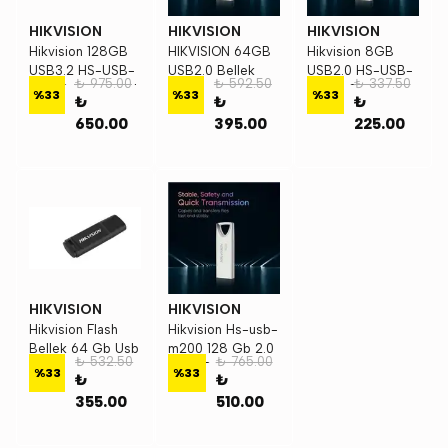
HIKVISION
HIKVISION
HIKVISION
Hikvision 128GB
HIKVISION 64GB
Hikvision 8GB
USB3.2 HS-USB-
USB2.0 Bellek
USB2.0 HS-USB-
₺ 975.00
₺ 592.50
₺ 337.50
M210P-128G Flash
M200-8G Metal
%
33
%
33
%
33
₺
₺
₺
Bellek
Flash Bellek
650.00
395.00
225.00
HIKVISION
HIKVISION
Hikvision Flash
Hikvision Hs-usb-
Bellek 64 Gb Usb
m200 128 Gb 2.0
₺ 532.50
₺ 765.00
3.2
Flash Bellek
%
33
%
33
₺
₺
355.00
510.00