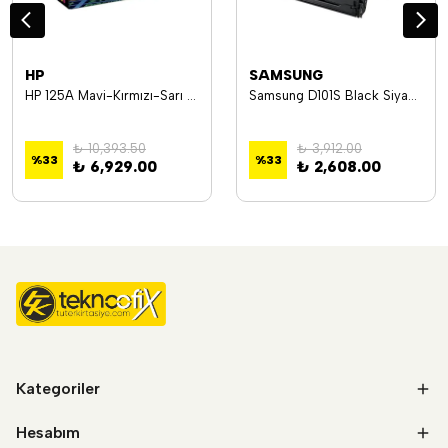
HP
SAMSUNG
HP 125A Mavi-Kırmızı-Sarı 3lü Takım Toner CF373AM CB541A-CB542A-CB543A
Samsung D101S Black Siyah 1.500 Sayfa Toner SU705A
₺ 10,393.50
₺ 3,912.00
%
33
%
33
₺ 6,929.00
₺ 2,608.00
Kategoriler
Hesabım