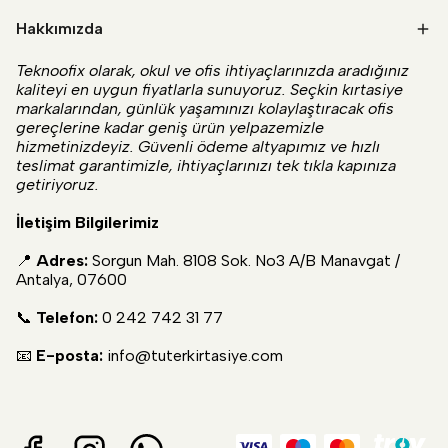
Hakkımızda
Teknoofix olarak, okul ve ofis ihtiyaçlarınızda aradığınız
kaliteyi en uygun fiyatlarla sunuyoruz. Seçkin kırtasiye
markalarından, günlük yaşamınızı kolaylaştıracak ofis
gereçlerine kadar geniş ürün yelpazemizle
hizmetinizdeyiz. Güvenli ödeme altyapımız ve hızlı
teslimat garantimizle, ihtiyaçlarınızı tek tıkla kapınıza
getiriyoruz.
İletişim Bilgilerimiz
📍
Adres:
Sorgun Mah. 8108 Sok. No3 A/B Manavgat /
Antalya, 07600
📞
Telefon:
0 242 742 31 77
📧
E-posta:
info@tuterkirtasiye.com