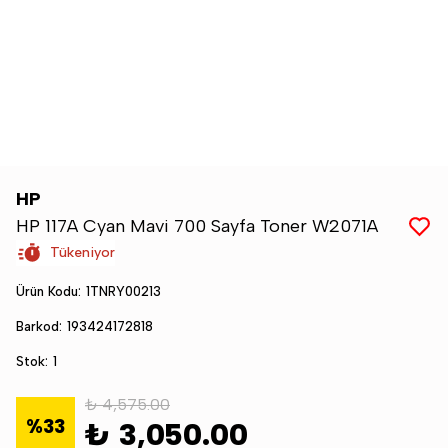
HP
HP 117A Cyan Mavi 700 Sayfa Toner W2071A
Tükeniyor
Ürün Kodu
:
1TNRY00213
Barkod
:
193424172818
Stok
:
1
₺ 4,575.00
%
33
₺ 3,050.00