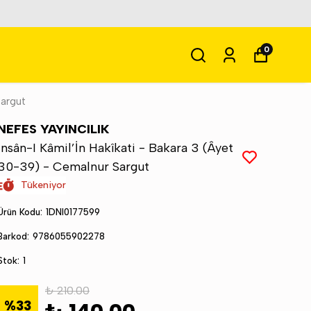
0
Sargut
NEFES YAYINCILIK
İnsân-I Kâmil’İn Hakîkati - Bakara 3 (Âyet
30-39) - Cemalnur Sargut
Tükeniyor
Ürün Kodu
:
1DNI0177599
Barkod
:
9786055902278
Stok
:
1
₺ 210.00
%
33