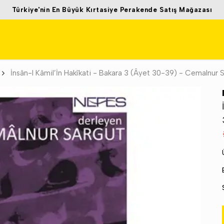
Türkiye'nin En Büyük Kırtasiye Perakende Satış Mağazası
İnsân-I Kâmil’İn Hakîkati - Bakara 3 (Âyet 30-39) - Cemalnur 