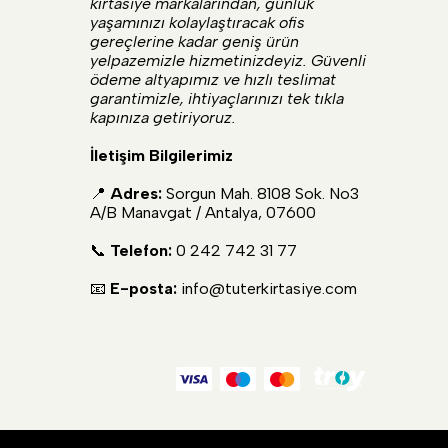
kırtasiye markalarından, günlük
yaşamınızı kolaylaştıracak ofis
gereçlerine kadar geniş ürün
yelpazemizle hizmetinizdeyiz. Güvenli
ödeme altyapımız ve hızlı teslimat
garantimizle, ihtiyaçlarınızı tek tıkla
kapınıza getiriyoruz.
İletişim Bilgilerimiz
📍
Adres:
Sorgun Mah. 8108 Sok. No3
A/B Manavgat / Antalya, 07600
📞
Telefon:
0 242 742 31 77
📧
E-posta:
info@tuterkirtasiye.com