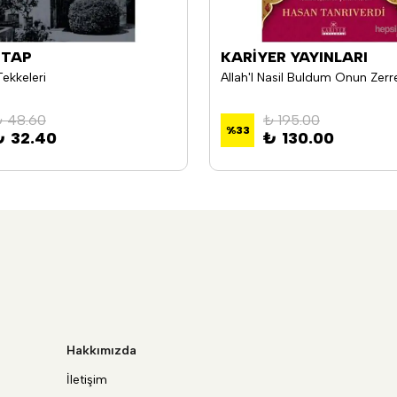
İTAP
KARİYER YAYINLARI
ekkeleri
 48.60
₺ 195.00
%
33
₺ 32.40
₺ 130.00
Hakkımızda
İletişim