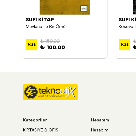
SUFİ KİTAP
SUFİ K
Mevlana İle Bir Ömür
Kosova T
₺ 150.00
₺
%
33
%
33
₺ 100.00
Kategoriler
Hesabım
KIRTASİYE & OFİS
Hesabım