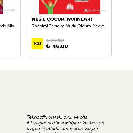
NESİL ÇOCUK YAYINLARI
ETK
Allah'I Nasil Buldum Onun Zerrede Allah'A Acilan Bir Pencere Vardır-Hasan Tanrıverdi
Rabbimi Tanıdım Mutlu Oldum-Yavuz Bahadıroğlu
₺ 67.50
%
33
%
33
₺ 45.00
Teknoofix olarak, okul ve ofis
ihtiyaçlarınızda aradığınız kaliteyi en
uygun fiyatlarla sunuyoruz. Seçkin