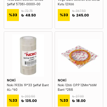
Şeffaf 57381-00001-00
Kutu 12X66
₺ 72.75
₺ 367.50
%
33
%
33
₺ 48.50
₺ 245.00
NOKİ
NOKİ
Noki 19336 19*33 Şeffaf Bant
Noki 1266 O.P.P 12Mm*66M
6Lı *60
Bant *288
₺ 202.50
₺ 27.00
%
33
%
33
₺ 135.00
₺ 18.00