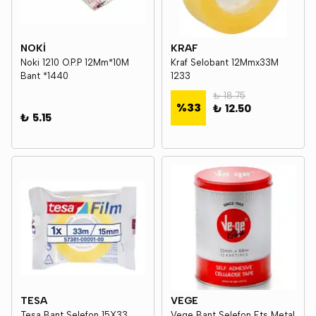
NOKİ
KRAF
Noki 1210 O.P.P 12Mm*10M
Kraf Selobant 12Mmx33M
Bant *1440
1233
₺ 18.75
%
33
₺ 12.50
₺ 5.15
TESA
VEGE
Tesa Bant Selefon 15X33
Vege Bant Selefon Ets Metal