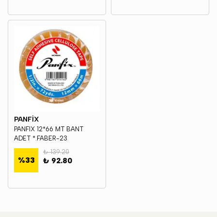
PANFİX
PANFIX 12*66 MT BANT
ADET *.FABER-23
₺ 139.20
%
33
₺ 92.80