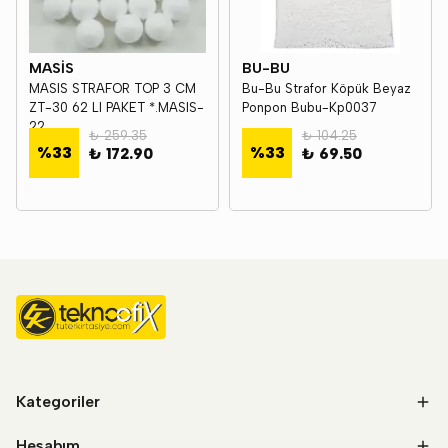
MASİS
BU-BU
MASIS STRAFOR TOP 3 CM
Bu-Bu Strafor Köpük Beyaz
ZT-30 62 LI PAKET *.MASIS-
Ponpon Bubu-Kp0037
22
₺ 259.35
₺ 104.25
%
33
%
33
₺ 172.90
₺ 69.50
Kategoriler
Hesabım