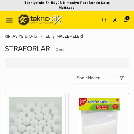
Türkiye'nin En Büyük Kırtasiye Perakende Satış
Mağazası
0
KIRTASİYE & OFİS
EL İŞİ MALZEMELERİ
STRAFORLAR
2
ürün
Son eklenen