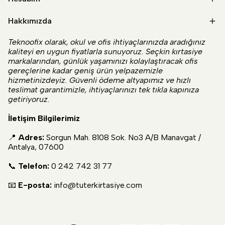
Hakkımızda
Teknoofix olarak, okul ve ofis ihtiyaçlarınızda aradığınız
kaliteyi en uygun fiyatlarla sunuyoruz. Seçkin kırtasiye
markalarından, günlük yaşamınızı kolaylaştıracak ofis
gereçlerine kadar geniş ürün yelpazemizle
hizmetinizdeyiz. Güvenli ödeme altyapımız ve hızlı
teslimat garantimizle, ihtiyaçlarınızı tek tıkla kapınıza
getiriyoruz.
İletişim Bilgilerimiz
📍
Adres:
Sorgun Mah. 8108 Sok. No3 A/B Manavgat /
Antalya, 07600
📞
Telefon:
0 242 742 31 77
📧
E-posta:
info@tuterkirtasiye.com