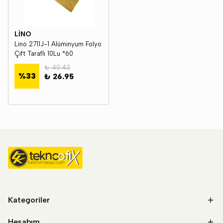
LİNO
Lino 2711J-1 Alüminyum Folyo
Çift Taraflı 10Lu *60
₺ 40.43
%
33
₺ 26.95
Kategoriler
Hesabım