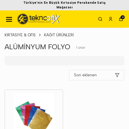
Türkiye'nin En Büyük Kırtasiye Perakende Satış
Mağazası
0
KIRTASİYE & OFİS
KAĞIT ÜRÜNLERİ
ALÜMİNYUM FOLYO
1
ürün
Son eklenen