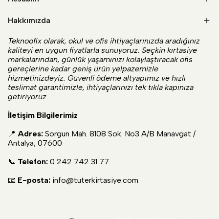
Hakkımızda
Teknoofix olarak, okul ve ofis ihtiyaçlarınızda aradığınız
kaliteyi en uygun fiyatlarla sunuyoruz. Seçkin kırtasiye
markalarından, günlük yaşamınızı kolaylaştıracak ofis
gereçlerine kadar geniş ürün yelpazemizle
hizmetinizdeyiz. Güvenli ödeme altyapımız ve hızlı
teslimat garantimizle, ihtiyaçlarınızı tek tıkla kapınıza
getiriyoruz.
İletişim Bilgilerimiz
📍
Adres:
Sorgun Mah. 8108 Sok. No3 A/B Manavgat /
Antalya, 07600
📞
Telefon:
0 242 742 31 77
📧
E-posta:
info@tuterkirtasiye.com