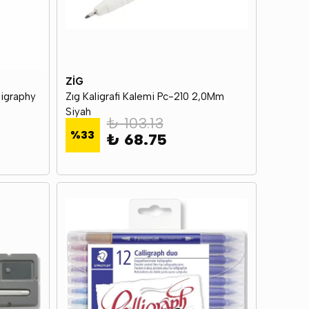
ZİG
ligraphy
Zıg Kaligrafi Kalemi Pc-210 2,0Mm
Siyah
₺ 103.13
%
33
₺ 68.75