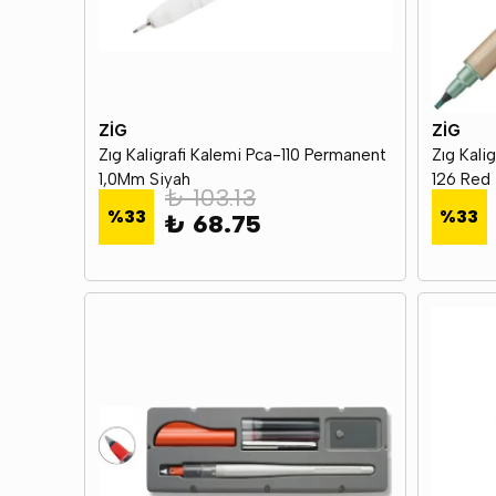
ZİG
ZİG
Zıg Kaligrafi Kalemi Pca-110 Permanent
Zıg Kali
1,0Mm Siyah
126 Red
₺ 103.13
%
33
%
33
₺ 68.75