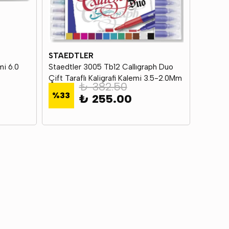
STAEDTLER
mi 6.0
Staedtler 3005 Tb12 Callıgraph Duo
Çift Taraflı Kaligrafi Kalemi 3.5-2.0Mm
₺ 382.50
12Li
%
33
₺ 255.00