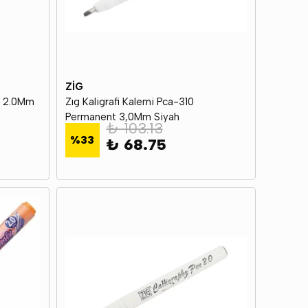
ZİG
y 2.0Mm
Zıg Kaligrafi Kalemi Pca-310
Permanent 3,0Mm Siyah
₺ 103.13
%
33
₺ 68.75