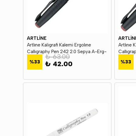
ARTLİNE
ARTLİN
Artlıne Kaligrafi Kalemi Ergolıne
Artlıne K
Callıgraphy Pen 242 2.0 Sepya A-Erg-
Callıgra
₺ 63.00
242 Sepıa
243 Sep
%
33
%
33
₺ 42.00