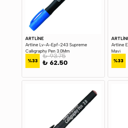
ARTLİNE
ARTLİN
Artline Lv-A-Epf-243 Supreme
Artline
Callıgraphy Pen 3.0Mm
Mavi
₺ 93.75
%
33
%
33
₺ 62.50