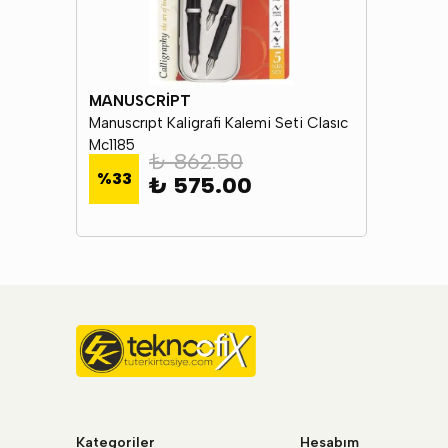
MANUSCRİPT
Manuscrıpt Kaligrafi Kalemi Seti Clasıc
Mc1185
₺ 862.50
%
33
₺ 575.00
Kategoriler
Hesabım