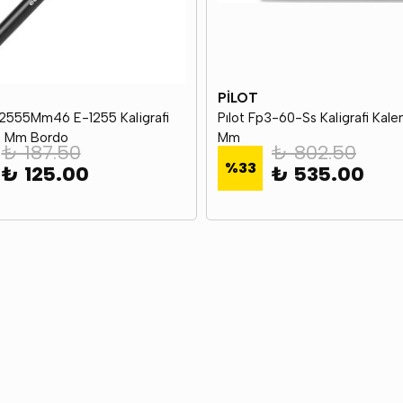
PİLOT
12555Mm46 E-1255 Kaligrafi
Pılot Fp3-60-Ss Kaligrafi Kale
5 Mm Bordo
Mm
₺ 187.50
₺ 802.50
%
33
₺ 125.00
₺ 535.00