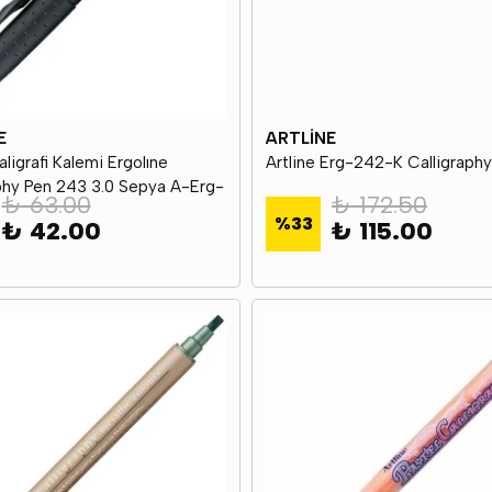
E
ARTLİNE
aligrafi Kalemi Ergolıne
Artline Erg-242-K Calligraph
phy Pen 243 3.0 Sepya A-Erg-
₺ 63.00
₺ 172.50
ıa
%
33
₺ 42.00
₺ 115.00