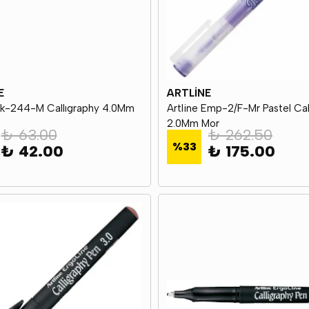
E
ARTLİNE
 Ek-244-M Callıgraphy 4.0Mm
Artline Emp-2/F-Mr Pastel Cal
2.0Mm Mor
₺ 63.00
₺ 262.50
%
33
₺ 42.00
₺ 175.00