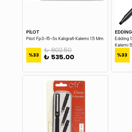
PİLOT
EDDİNG
Pılot Fp3-15-Ss Kaligrafi Kalemi 1.5 Mm
Edding 
Kalemi 
₺ 802.50
%
33
%
33
₺ 535.00