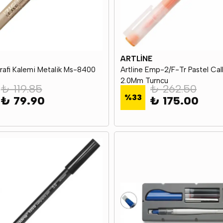
ARTLİNE
grafi Kalemi Metalik Ms-8400
Artline Emp-2/F-Tr Pastel Cal
2.0Mm Turncu
₺ 119.85
₺ 262.50
%
33
₺ 79.90
₺ 175.00