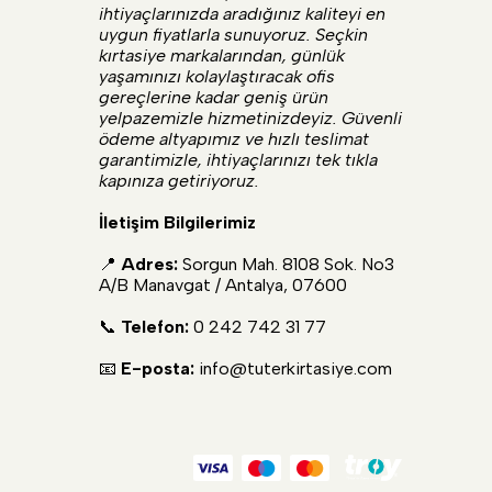
ihtiyaçlarınızda aradığınız kaliteyi en
uygun fiyatlarla sunuyoruz. Seçkin
kırtasiye markalarından, günlük
yaşamınızı kolaylaştıracak ofis
gereçlerine kadar geniş ürün
yelpazemizle hizmetinizdeyiz. Güvenli
ödeme altyapımız ve hızlı teslimat
garantimizle, ihtiyaçlarınızı tek tıkla
kapınıza getiriyoruz.
İletişim Bilgilerimiz
📍
Adres:
Sorgun Mah. 8108 Sok. No3
A/B Manavgat / Antalya, 07600
📞
Telefon:
0 242 742 31 77
📧
E-posta:
info@tuterkirtasiye.com