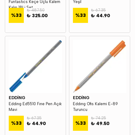
Funtastıcs Keçe Uçlu Kalem
Yeşil
Kalın 18Li Set
₺ 487.50
₺ 67.35
%
33
%
33
₺ 325.00
₺ 44.90
EDDİNG
EDDİNG
Edding Ed5510 Fıne Pen Açık
Eddıng Ofis Kalemi E-89
Mavi
Turuncu
₺ 67.35
₺ 74.25
%
33
%
33
₺ 44.90
₺ 49.50