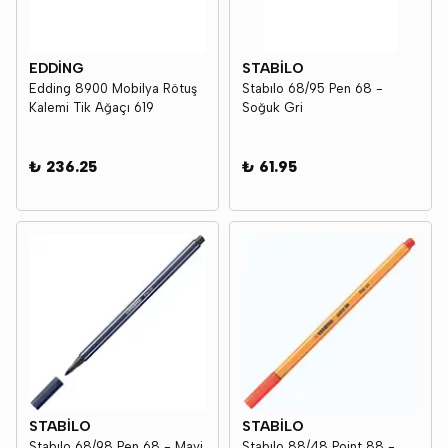
EDDİNG
STABİLO
Edding 8900 Mobilya Rötuş
Stabılo 68/95 Pen 68 -
Kalemi Tik Ağaçı 619
Soğuk Gri
₺ 236.25
₺ 61.95
STABİLO
STABİLO
Stabılo 68/98 Pen 68 - Mavi
Stabılo 88/48 Point 88 -