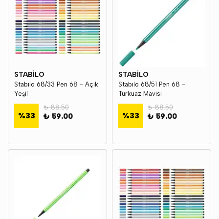
STABİLO
STABİLO
Stabılo 68/33 Pen 68 - Açık
Stabılo 68/51 Pen 68 -
Yeşil
Turkuaz Mavisi
₺ 88.50
₺ 88.50
%
33
%
33
₺ 59.00
₺ 59.00