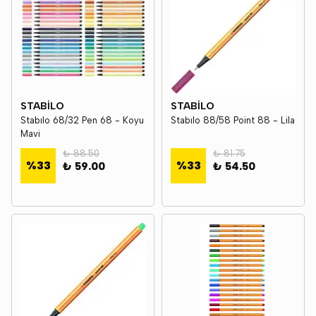
STABİLO
STABİLO
Stabılo 68/32 Pen 68 - Koyu
Stabılo 88/58 Point 88 - Lila
Mavi
₺ 88.50
₺ 81.75
%
33
%
33
₺ 59.00
₺ 54.50