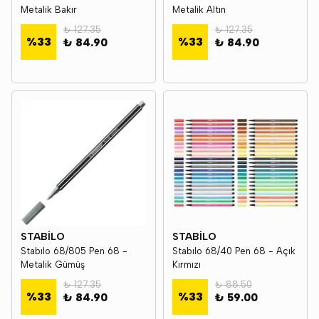
Metalik Bakır
Metalik Altın
₺ 127.35
₺ 127.35
%
33
%
33
₺ 84.90
₺ 84.90
STABİLO
STABİLO
Stabılo 68/805 Pen 68 -
Stabılo 68/40 Pen 68 - Açık
Metalik Gümüş
Kırmızı
₺ 127.35
₺ 88.50
%
33
%
33
₺ 84.90
₺ 59.00