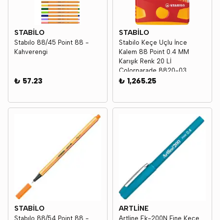
STABİLO
STABİLO
Stabılo 88/45 Point 88 -
Stabilo Keçe Uçlu İnce
Kahverengi
Kalem 88 Point 0.4 MM
Karışık Renk 20 Lİ
Colorparade 8820-03
₺ 57.23
₺ 1,265.25
STABİLO
ARTLİNE
Stabılo 88/54 Point 88 -
Artline Ek-200N Fine Keçe