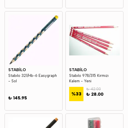
STABİLO
STABİLO
Stabılo 321/Hb-6 Easygraph
Stabılo 978/315 Kırmızı
- Sol
Kalem - Yeni
₺ 42.00
%
33
₺ 28.00
₺ 145.95