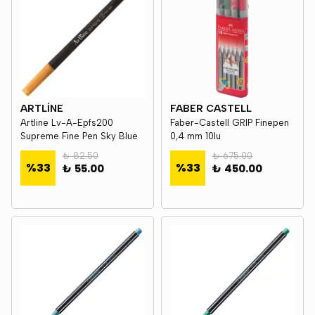
ARTLİNE
FABER CASTELL
Artline Lv-A-Epfs200
Faber-Castell GRIP Finepen
Supreme Fine Pen Sky Blue
0,4 mm 10lu
₺ 82.50
₺ 675.00
%
33
%
33
₺ 55.00
₺ 450.00