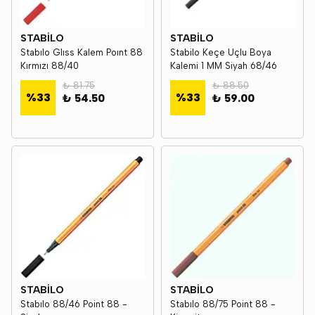
STABİLO
STABİLO
Stabılo Glıss Kalem Poınt 88
Stabilo Keçe Uçlu Boya
Kırmızı 88/40
Kalemi 1 MM Siyah 68/46
₺ 81.75
₺ 88.50
%
33
%
33
₺ 54.50
₺ 59.00
STABİLO
STABİLO
Stabılo 88/46 Point 88 -
Stabılo 88/75 Point 88 -