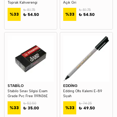
Toprak Kahverengi
Açık Gri
₺ 81.75
₺ 81.75
%
33
%
33
₺ 54.50
₺ 54.50
STABİLO
EDDİNG
Stabilo Sınav Silgisi Exam
Eddıng Ofis Kalemi E-89
Grade Pvc Free 1191N36E
Siyah
₺ 52.50
₺ 74.25
%
33
%
33
₺ 35.00
₺ 49.50