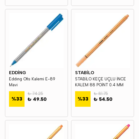
EDDİNG
STABİLO
Eddıng Ofis Kalemi E-89
STABİLO KEÇE UÇLU İNCE
Mavi
KALEM 88 POİNT 0.4 MM
₺ 74.25
₺ 81.75
%
33
%
33
₺ 49.50
₺ 54.50