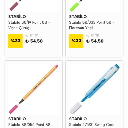
STABİLO
STABİLO
Stabılo 88/19 Point 88 -
Stabılo 88/033 Point 88 -
Vişne Çürüğü
Floresan Yeşil
₺ 81.75
₺ 81.75
%
33
%
33
₺ 54.50
₺ 54.50
STABİLO
STABİLO
Stabılo 88/056 Point 88 -
Stabılo 275/31 Swing Cool -