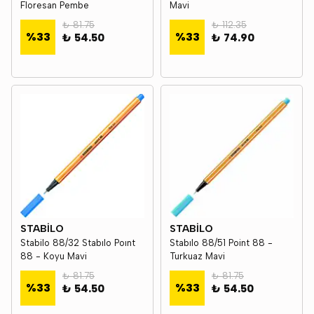
Floresan Pembe
Mavi
₺ 81.75
₺ 112.35
%
33
%
33
₺ 54.50
₺ 74.90
STABİLO
STABİLO
Stabilo 88/32 Stabılo Poınt
Stabılo 88/51 Point 88 -
88 - Koyu Mavi
Turkuaz Mavi
₺ 81.75
₺ 81.75
%
33
%
33
₺ 54.50
₺ 54.50