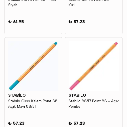
Siyah
Kızıl
₺ 61.95
₺ 57.23
STABİLO
STABİLO
Stabılo Glıss Kalem Poınt 88
Stabılo 88/17 Point 88 - Açık
Açık Mavi 88/31
Pembe
₺ 57.23
₺ 57.23