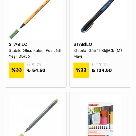
STABİLO
STABİLO
Stabılo Glıss Kalem Poınt 88
Stabılo 1018/41 Bl@Ck (M) -
Yeşil 88/36
Mavi
₺ 81.75
₺ 201.75
%
33
%
33
₺ 54.50
₺ 134.50