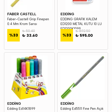
FABER CASTELL
EDDİNG
Faber-Castell Grip Finepen
EDDING GRAFIK KALEM
0.4 Mm Krom Sarısı
ED1200 METAL KUTU 10 LU
ED1200K1099
₺ 50.40
₺ 892.50
%
33
%
33
₺ 33.60
₺ 595.00
EDDİNG
EDDİNG
Edding Ed14K1899
Edding Ed5511 Fıne Pen Açık