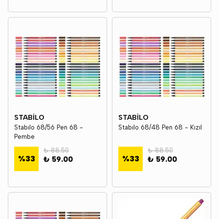
STABİLO
STABİLO
Stabılo 68/56 Pen 68 -
Stabılo 68/48 Pen 68 - Kızıl
Pembe
₺ 88.50
₺ 88.50
%
33
%
33
₺ 59.00
₺ 59.00