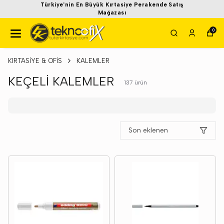
Türkiye'nin En Büyük Kırtasiye Perakende Satış
Mağazası
0
KIRTASİYE & OFİS
KALEMLER
KEÇELİ KALEMLER
137
ürün
Son eklenen