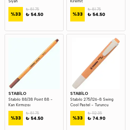
Siyah
Kiremit
₺ 81.75
₺ 81.75
%
33
%
33
₺ 54.50
₺ 54.50
STABİLO
STABİLO
Stabılo 88/38 Point 88 -
Stabılo 275/126-8 Swing
Kan Kırmızısı
Cool Pastel - Turuncu
₺ 81.75
₺ 112.35
%
33
%
33
₺ 54.50
₺ 74.90