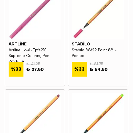
ARTLİNE
STABİLO
Artline Lv-A-Epfs210
Stabılo 88/29 Point 88 -
Supreme Colorıng Pen
Pembe
Roy.Blue
₺ 41.25
₺ 81.75
%
33
%
33
₺ 27.50
₺ 54.50