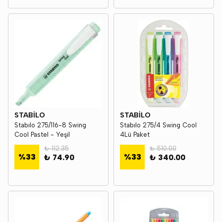
STABİLO
STABİLO
Stabılo 275/116-8 Swing
Stabılo 275/4 Swing Cool
Cool Pastel - Yeşil
4Lü Paket
₺ 112.35
₺ 510.00
%
33
%
33
₺ 74.90
₺ 340.00