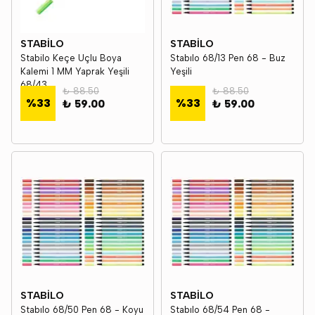
STABİLO
STABİLO
Stabilo Keçe Uçlu Boya
Stabılo 68/13 Pen 68 - Buz
Kalemi 1 MM Yaprak Yeşili
Yeşili
68/43
₺ 88.50
₺ 88.50
%
33
%
33
₺ 59.00
₺ 59.00
STABİLO
STABİLO
Stabılo 68/50 Pen 68 - Koyu
Stabılo 68/54 Pen 68 -