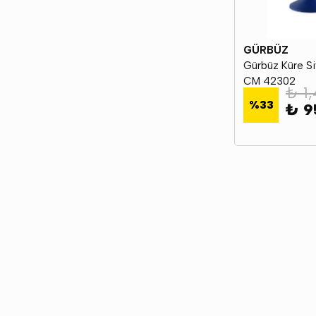
GÜRBÜZ
Gürbüz Küre Siy
CM 42302
₺ 1
%
33
₺ 9