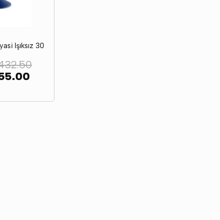
asi Işıksız 30
,432.50
55.00