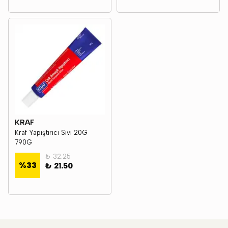
KRAF
Kraf Yapıştırıcı Sıvı 20G
790G
₺ 32.25
%
33
₺ 21.50