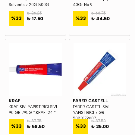
Solventsiz 20G 800G
40Gr No:9
₺ 26.25
₺ 66.75
%
33
%
33
₺ 17.50
₺ 44.50
KRAF
FABER CASTELL
KRAF SIVI YAPISTIRICI SIVI
FABER CASTEL SIVI
90 GR 795G *.KRAF-24 *
YAPISTIRICI 7 GR
5088179607
₺ 87.75
₺ 37.50
%
33
%
33
₺ 58.50
₺ 25.00