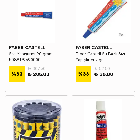
FABER CASTELL
FABER CASTELL
Sıvı Yapıştırıcı 90 gram
Faber Castell Su Bazlı Sıvı
5088179690000
Yapıştırıcı 7 gr
₺ 307.50
₺ 52.50
%
33
%
33
₺ 205.00
₺ 35.00