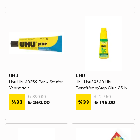
UHU
UHU
Uhu Uhu40359 Por - Strafor
Uhu Uhu39640 Uhu
Yapıştırıcısı
Twıst&Amp;Amp;Glue 35 Ml
₺ 390.00
₺ 217.50
%
33
%
33
₺ 260.00
₺ 145.00