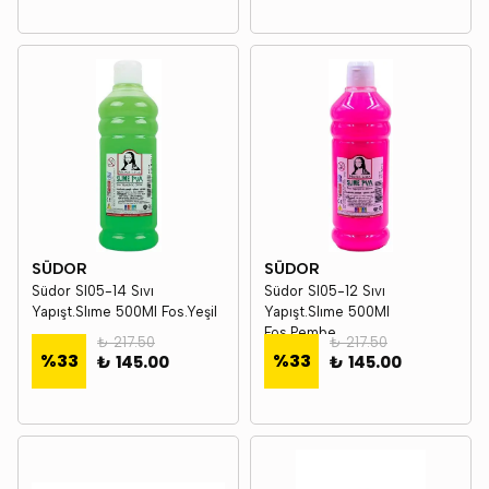
SÜDOR
SÜDOR
Südor Sl05-14 Sıvı
Südor Sl05-12 Sıvı
Yapışt.Slıme 500Ml Fos.Yeşil
Yapışt.Slıme 500Ml
Fos.Pembe
₺ 217.50
₺ 217.50
%
33
%
33
₺ 145.00
₺ 145.00