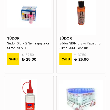
SÜDOR
SÜDOR
Südor Sl01-12 Sıvı Yapıştırıcı
Südor Sl01-15 Sıvı Yapıştırıcı
Slıme 70 Ml F.P
Slıme 70Ml Fosf.Tur
₺ 37.50
₺ 37.50
%
33
%
33
₺ 25.00
₺ 25.00