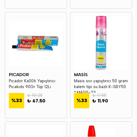
PICADOR
MASİS
Pıcador Ka006 Yapıştırıcı
Masis sıvı yapıştırıcı 50 gram
Pıcakıds 90Gr Tüp 12Li
kalem tipi su bazlı K-SBY50
*.MASIS-23
₺ 101.25
₺ 17.85
%
33
%
33
₺ 67.50
₺ 11.90