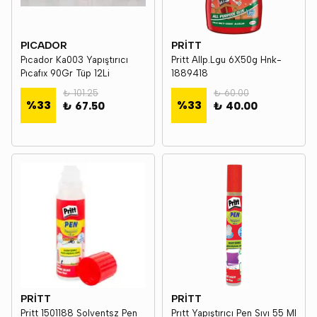
PICADOR
PRİTT
Pıcador Ka003 Yapıştırıcı
Pritt Allp.Lgu 6X50g Hnk-
Pıcafıx 90Gr Tüp 12Li
1889418
₺ 101.25
₺ 60.00
%
33
%
33
₺ 67.50
₺ 40.00
PRİTT
PRİTT
Pritt 1501188 Solventsz Pen
Prıtt Yapıştırıcı Pen Sıvı 55 Ml