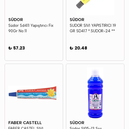
SÜDOR
SÜDOR
Südor Sd411 Yapıştırıcı Fix
SUDOR SIVI YAPISTIRICI 19
90Gr No:11
GR SD417 *.SUDOR-24 **
₺ 57.23
₺ 20.48
FABER CASTELL
SÜDOR
FABER CASTEL SIVI
Südor Sl05-13 Sıvı