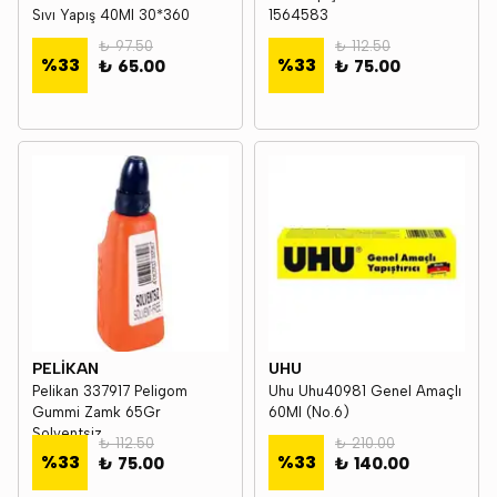
Sıvı Yapış 40Ml 30*360
1564583
₺ 97.50
₺ 112.50
%
33
%
33
₺ 65.00
₺ 75.00
PELİKAN
UHU
Pelikan 337917 Peligom
Uhu Uhu40981 Genel Amaçlı
Gummi Zamk 65Gr
60Ml (No.6)
Solventsiz
₺ 112.50
₺ 210.00
%
33
%
33
₺ 75.00
₺ 140.00