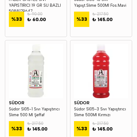
YAPISTIRICI 19 GR SU BAZLI
Yapışt.Slıme 500Ml Fos.Mavi
5088179647
₺ 90.00
₺ 217.50
%
33
%
33
₺ 60.00
₺ 145.00
SÜDOR
SÜDOR
Südor Sl05-1 Sıvı Yapıştırıcı
Südor Sl05-3 Sıvı Yapıştırıcı
Slıme 500 Ml Şeffaf
Slıme 500Ml Kırmızı
₺ 217.50
₺ 217.50
%
33
%
33
₺ 145.00
₺ 145.00