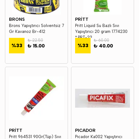
BRONS
PRİTT
Brons Yapıştırıcı Solventsiz 7
Pritt Liquid Su Bazlı Sıvı
Gr Kavanoz Br-412
Yapıştırıcı 20 gram 1774230
*.PRT-23
₺ 22.50
₺ 60.00
%
33
%
33
₺ 15.00
₺ 40.00
PRİTT
PICADOR
Pritt 964531 90Gr(Tüp) Sıvı
Pıcador Ka002 Yapıştırıcı