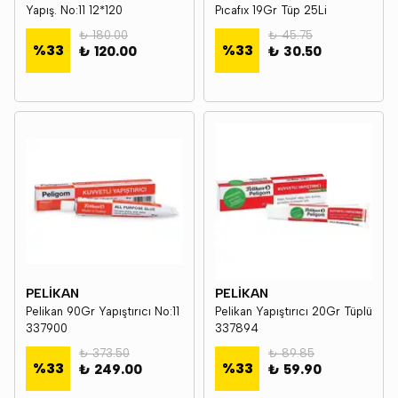
Yapış. No:11 12*120
Pıcafıx 19Gr Tüp 25Li
₺ 180.00
₺ 45.75
%
33
%
33
₺ 120.00
₺ 30.50
PELİKAN
PELİKAN
Pelikan 90Gr Yapıştırıcı No:11
Pelikan Yapıştırıcı 20Gr Tüplü
337900
337894
₺ 373.50
₺ 89.85
%
33
%
33
₺ 249.00
₺ 59.90