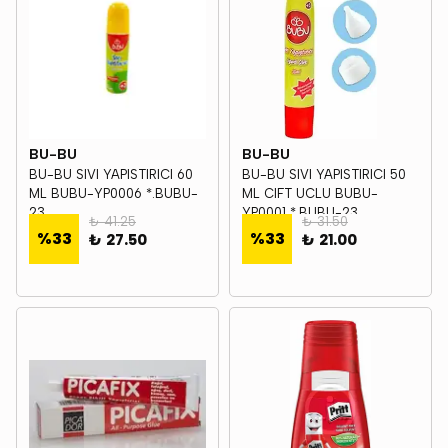
BU-BU
BU-BU
BU-BU SIVI YAPISTIRICI 60
BU-BU SIVI YAPISTIRICI 50
ML BUBU-YP0006 *.BUBU-
ML CIFT UCLU BUBU-
23
YP0001 *.BUBU-23
₺ 41.25
₺ 31.50
%
33
%
33
₺ 27.50
₺ 21.00