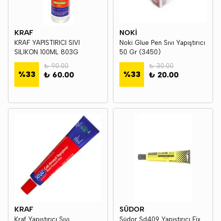
KRAF
NOKİ
KRAF YAPISTIRICI SIVI
Noki Glue Pen Sıvı Yapıştırıcı
SILIKON 100ML 803G
50 Gr (3450)
₺ 90.00
₺ 30.00
%
33
%
33
₺ 60.00
₺ 20.00
KRAF
SÜDOR
Kraf Yapıştırıcı Sıvı
Südor Sd409 Yapıştırıcı Fix