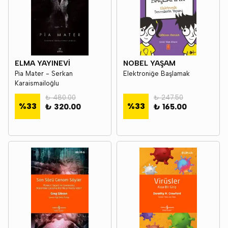
ELMA YAYINEVİ
NOBEL YAŞAM
Pia Mater - Serkan
Elektroniğe Başlamak
Karaismailoğlu
₺ 480.00
₺ 247.50
%
33
%
33
₺ 320.00
₺ 165.00