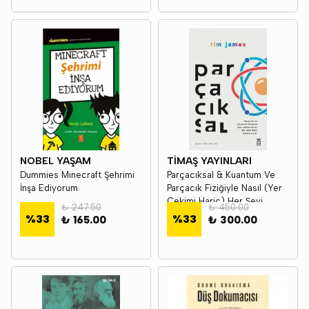
NOBEL YAŞAM
TİMAŞ YAYINLARI
Dummies Minecraft Şehrimi
Parçacıksal & Kuantum Ve
İnşa Ediyorum
Parçacık Fiziğiyle Nasıl (Yer
Çekimi Hariç) Her Şeyi
₺ 247.50
₺ 450.00
Açıklarsınız? - Tim James
%
33
%
33
₺ 165.00
₺ 300.00