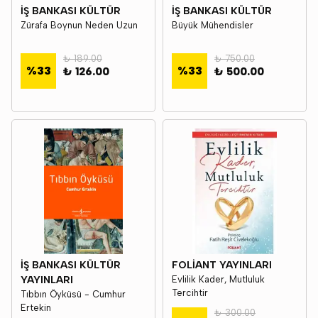
İŞ BANKASI KÜLTÜR
İŞ BANKASI KÜLTÜR
Zürafa Boynun Neden Uzun
Büyük Mühendisler
₺ 189.00
₺ 750.00
%
33
%
33
₺ 126.00
₺ 500.00
İŞ BANKASI KÜLTÜR
FOLİANT YAYINLARI
YAYINLARI
Evlilik Kader, Mutluluk
Tercihtir
Tıbbın Öyküsü - Cumhur
Ertekin
₺ 300.00