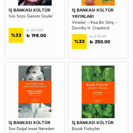
İŞ BANKASI KÜLTÜR
İŞ BANKASI KÜLTÜR
Son Sözü Genom Söyler
YAYINLARI
Virüsler – Kısa Bir Giriş -
Dorothy H. Crawford
₺ 297.00
%
33
₺ 198.00
₺ 375.00
%
33
₺ 250.00
İŞ BANKASI KÜLTÜR
İŞ BANKASI KÜLTÜR
Son Doğal İnsan Nereden
Büyük Fizikçiler