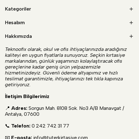
Kategoriler
Hesabım
Hakkımızda
Teknoofix olarak, okul ve ofis ihtiyaçlarınızda aradığınız
kaliteyi en uygun fiyatlarla sunuyoruz. Seçkin kırtasiye
markalarından, günlük yaşamınızı kolaylaştıracak ofis
gereçlerine kadar geniş ürün yelpazemizle
hizmetinizdeyiz. Güvenli ödeme altyapımız ve hızlı
teslimat garantimizle, ihtiyaçlarınızı tek tıkla kapınıza
getiriyoruz.
İletişim Bilgilerimiz
📍
Adres:
Sorgun Mah. 8108 Sok. No3 A/B Manavgat /
Antalya, 07600
📞
Telefon:
0 242 742 31 77
📧
E-posta:
info@tuterkirtasiye.com