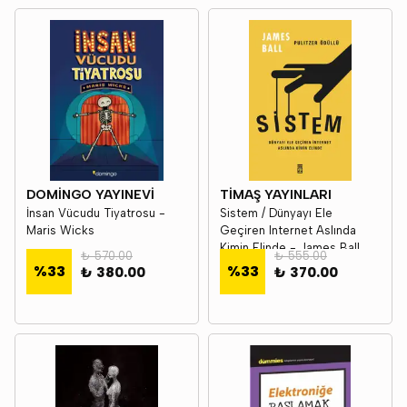
DOMİNGO YAYINEVİ
TİMAŞ YAYINLARI
İnsan Vücudu Tiyatrosu -
Sistem / Dünyayı Ele
Maris Wicks
Geçiren Internet Aslında
Kimin Elinde - James Ball
₺ 570.00
₺ 555.00
%
33
%
33
₺ 380.00
₺ 370.00