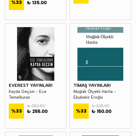
%
33
₺ 135.00
EVEREST YAYINLARI
TİMAŞ YAYINLARI
Kayda Geçsin - Ece
Muğlak Ölçekli Harita -
Temelkuran
Ebubekir Eroğlu
₺ 382.50
₺ 225.00
%
33
%
33
₺ 255.00
₺ 150.00