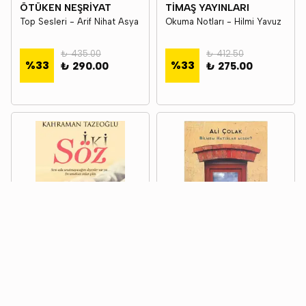
ÖTÜKEN NEŞRİYAT
TİMAŞ YAYINLARI
Top Sesleri - Arif Nihat Asya
Okuma Notları - Hilmi Yavuz
₺ 435.00
₺ 412.50
%
33
%
33
₺ 290.00
₺ 275.00
DESTEK YAYINLARI
KAPI YAYINLARI
İki Söz - Kahraman Tazeoğlu
Bilmem Hatırlar Mısın? - Ali
Çolak
₺ 163.50
₺ 187.50