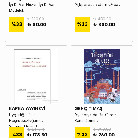
İyi Ki Var Hüzün İyi Ki Var
Aşkperest-Adem Özbay
Mutluluk
₺ 120.00
₺ 450.00
%
33
%
33
₺ 80.00
₺ 300.00
KAFKA YAYINEVİ
GENÇ TİMAŞ
Uygarlığa Dair
Ayasofya'da Bir Gece -
Hoşnutsuzluğumuz -
Rana Demiriz
Sigmund Freud
₺ 267.75
₺ 390.00
%
33
%
33
₺ 178.50
₺ 260.00