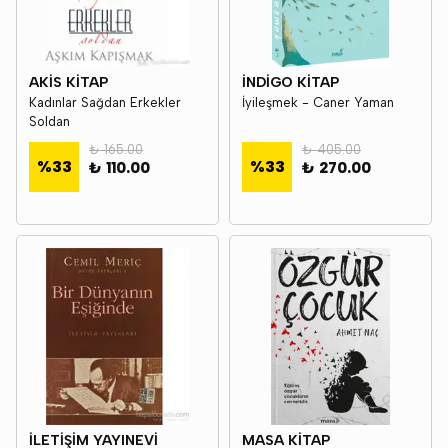
AKİS KİTAP
İNDİGO KİTAP
Kadınlar Sağdan Erkekler
İyileşmek - Caner Yaman
Soldan
₺ 165.00
₺ 405.00
%
33
%
33
₺ 110.00
₺ 270.00
İLETİŞİM YAYINEVİ
MASA KİTAP