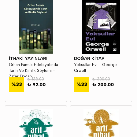
İTHAKİ YAYINLARI
DOĞAN KİTAP
Orhan Pamuk Edebiyatında
Yoksullar Evi - George
Tarih Ve Kimlik Söylemi -
Orwell
Zafer Doğan
₺ 138.00
₺ 300.00
%
33
%
33
₺ 92.00
₺ 200.00