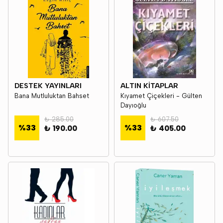
DESTEK YAYINLARI
ALTIN KİTAPLAR
Bana Mutluluktan Bahset
Kıyamet Çiçekleri - Gülten
Dayıoğlu
₺ 285.00
₺ 607.50
%
33
%
33
₺ 190.00
₺ 405.00