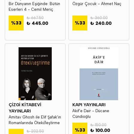
Bir Dünyanın Eşiğinde: Bütün
Özgür Çocuk - Ahmet Naç
Eserleri 4 - Cemil Meriç
₺ 667.50
₺ 360.00
%
33
%
33
₺ 445.00
₺ 240.00
ÇİZGİ KİTABEVİ
KAPI YAYINLARI
YAYINLARI
Akif'e Dair - Dücane
Cündioğlu
Amitav Ghosh ile Elif Şafak’ın
Romanlarında Öteki/leştirme
₺ 150.00
%
33
₺ 100.00
₺ 202.50