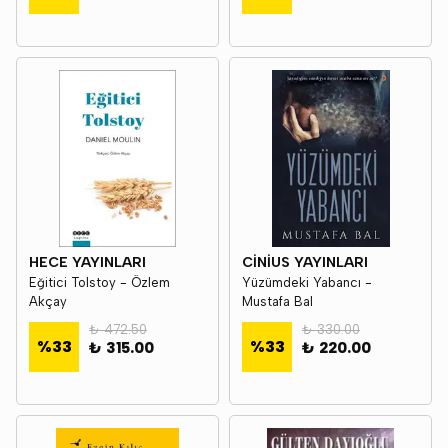
HECE YAYINLARI
CİNİUS YAYINLARI
Eğitici Tolstoy - Özlem
Yüzümdeki Yabancı -
Akçay
Mustafa Bal
₺ 472.50
₺ 330.00
%
33
%
33
₺ 315.00
₺ 220.00