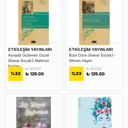
ETKİLEŞİM YAYINLARI
ETKİLEŞİM YAYINLARI
Aynada Gizlenen Güzel
Bize Göre (Kenar Boyalı)-
(Kenar Boyalı)-Mahmut
Ahmet Haşim
Kaplan
₺ 187.50
₺ 187.50
%
33
%
33
₺ 125.00
₺ 125.00