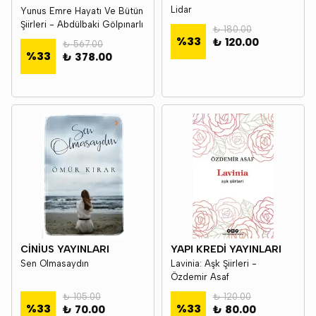
Lidar
Yunus Emre Hayatı Ve Bütün
Şiirleri - Abdülbaki Gölpınarlı
₺ 180.00
%
33
₺ 120.00
₺ 567.00
%
33
₺ 378.00
CİNİUS YAYINLARI
YAPI KREDİ YAYINLARI
Sen Olmasaydın
Lavinia: Aşk Şiirleri -
Özdemir Asaf
₺ 105.00
₺ 120.00
%
33
%
33
₺ 70.00
₺ 80.00