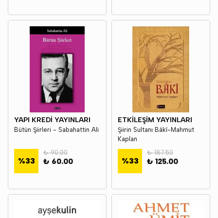
YAPI KREDİ YAYINLARI
ETKİLEŞİM YAYINLARI
Bütün Şiirleri - Sabahattin Ali
Şiirin Sultanı Bâkî-Mahmut
Kaplan
₺ 90.00
₺ 187.50
%
33
%
33
₺ 60.00
₺ 125.00