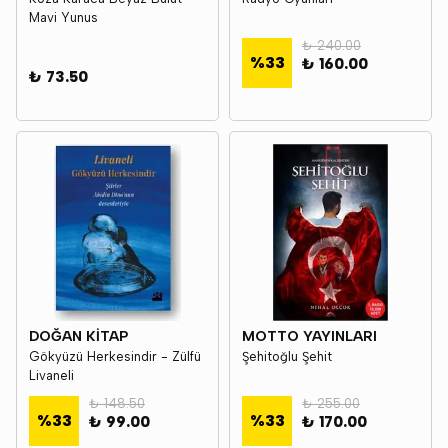
Mavi Yunus
₺ 240.00
%
33
₺ 160.00
₺ 73.50
DOĞAN KİTAP
MOTTO YAYINLARI
Gökyüzü Herkesindir - Zülfü
Şehitoğlu Şehit
Livaneli
₺ 148.50
₺ 255.00
%
33
%
33
₺ 99.00
₺ 170.00