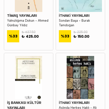
TİMAŞ YAYINLARI
İTHAKİ YAYINLARI
Yalnızlığıma Dokun - Ahmed
Sondan Başa - Burak
Günbay Yıldız
Tamdoğan
₺ 637.50
₺ 225.00
%
33
%
33
₺ 425.00
₺ 150.00
İŞ BANKASI KÜLTÜR
İTHAKİ YAYINLARI
YAYINLARI
Aslında Herkes Haklı - Ali