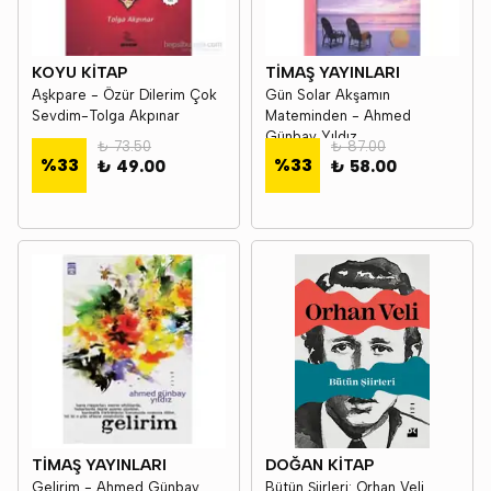
KOYU KİTAP
TİMAŞ YAYINLARI
Aşkpare - Özür Dilerim Çok
Gün Solar Akşamın
Sevdim-Tolga Akpınar
Mateminden - Ahmed
Günbay Yıldız
₺ 73.50
₺ 87.00
%
33
%
33
₺ 49.00
₺ 58.00
TİMAŞ YAYINLARI
DOĞAN KİTAP
Gelirim - Ahmed Günbay
Bütün Şiirleri: Orhan Veli