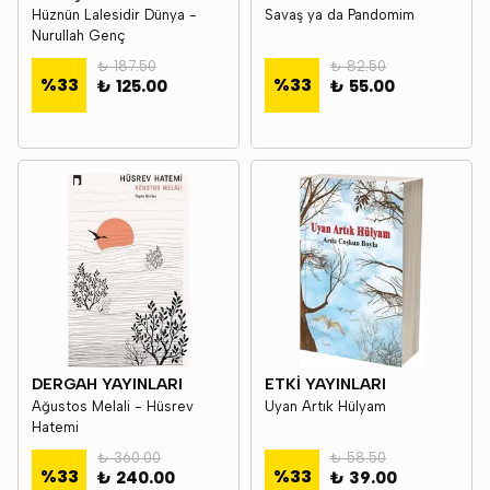
Hüznün Lalesidir Dünya -
Savaş ya da Pandomim
Nurullah Genç
₺ 187.50
₺ 82.50
%
33
%
33
₺ 125.00
₺ 55.00
DERGAH YAYINLARI
ETKİ YAYINLARI
Ağustos Melali - Hüsrev
Uyan Artık Hülyam
Hatemi
₺ 360.00
₺ 58.50
%
33
%
33
₺ 240.00
₺ 39.00