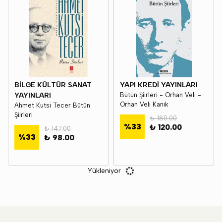
BİLGE KÜLTÜR SANAT
YAPI KREDİ YAYINLARI
YAYINLARI
Bütün Şiirleri - Orhan Veli -
Orhan Veli Kanık
Ahmet Kutsi Tecer Bütün
Şiirleri
₺ 180.00
%
33
₺ 120.00
₺ 147.00
%
33
₺ 98.00
Yükleniyor