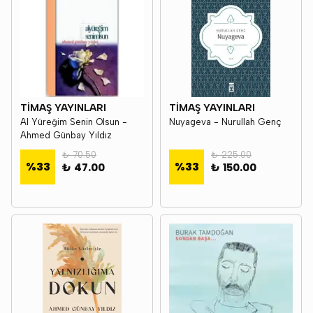
TİMAŞ YAYINLARI
TİMAŞ YAYINLARI
Al Yüreğim Senin Olsun -
Nuyageva - Nurullah Genç
Ahmed Günbay Yıldız
₺ 70.50
₺ 225.00
%
33
%
33
₺ 47.00
₺ 150.00