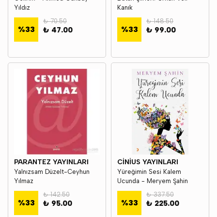
Yıldız
Kanık
₺ 70.50
₺ 148.50
%
33
%
33
₺ 47.00
₺ 99.00
PARANTEZ YAYINLARI
CİNİUS YAYINLARI
Yalnızsam Düzelt-Ceyhun
Yüreğimin Sesi Kalem
Yılmaz
Ucunda - Meryem Şahin
₺ 142.50
₺ 337.50
%
33
%
33
₺ 95.00
₺ 225.00