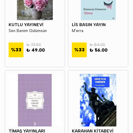
KUTLU YAYINEVİ
LİS BASIN YAYIN
Sen Benim Gülümsün
M'erra
₺ 73.50
₺ 84.00
%
33
%
33
₺ 49.00
₺ 56.00
TİMAŞ YAYINLARI
KARAHAN KİTABEVİ