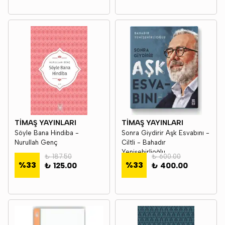
TİMAŞ YAYINLARI
TİMAŞ YAYINLARI
Söyle Bana Hindiba -
Sonra Giydirir Aşk Esvabını -
Nurullah Genç
Ciltli - Bahadır
Yenişehirlioğlu
₺ 187.50
₺ 600.00
%
33
%
33
₺ 125.00
₺ 400.00