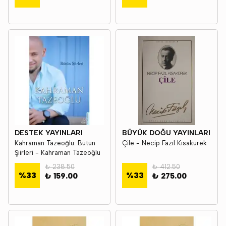
DESTEK YAYINLARI
BÜYÜK DOĞU YAYINLARI
Kahraman Tazeoğlu: Bütün
Çile - Necip Fazıl Kısakürek
Şiirleri - Kahraman Tazeoğlu
₺ 238.50
₺ 412.50
%
33
%
33
₺ 159.00
₺ 275.00