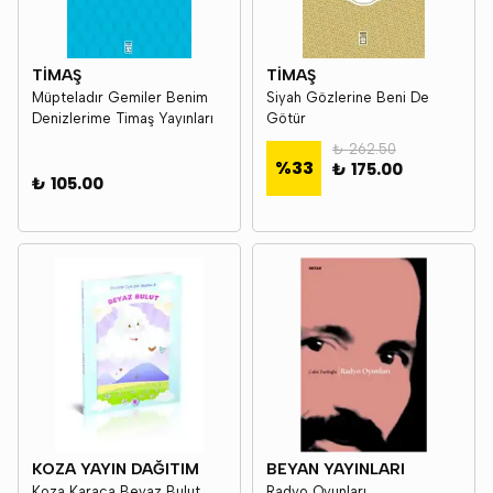
TİMAŞ
TİMAŞ
Müpteladır Gemiler Benim
Siyah Gözlerine Beni De
Denizlerime Timaş Yayınları
Götür
₺ 262.50
%
33
₺ 175.00
₺ 105.00
KOZA YAYIN DAĞITIM
BEYAN YAYINLARI
Koza Karaca Beyaz Bulut
Radyo Oyunları