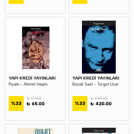
YAPI KREDİ YAYINLARI
YAPI KREDİ YAYINLARI
Piyale - Ahmet Haşim
Büyük Saat - Turgut Uyar
₺ 97.50
₺ 630.00
%
33
%
33
₺ 65.00
₺ 420.00