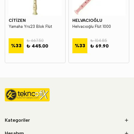
CİTİZEN
HELVACIOĞLU
Yamaha Yrs23 Blok Flüt
Helvacıoğlu Flüt 1000
₺ 667.50
₺ 104.85
%
33
%
33
₺ 445.00
₺ 69.90
Kategoriler
Hesabım