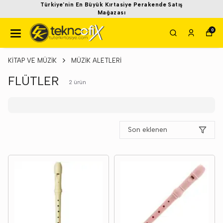
Türkiye'nin En Büyük Kırtasiye Perakende Satış
Mağazası
0
KİTAP VE MÜZİK
MÜZİK ALETLERİ
FLÜTLER
2
ürün
Son eklenen