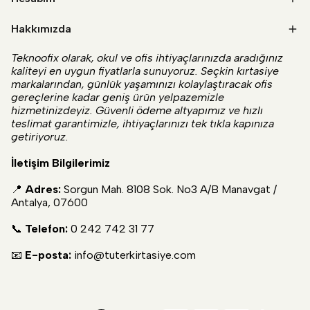
Hakkımızda
Teknoofix olarak, okul ve ofis ihtiyaçlarınızda aradığınız
kaliteyi en uygun fiyatlarla sunuyoruz. Seçkin kırtasiye
markalarından, günlük yaşamınızı kolaylaştıracak ofis
gereçlerine kadar geniş ürün yelpazemizle
hizmetinizdeyiz. Güvenli ödeme altyapımız ve hızlı
teslimat garantimizle, ihtiyaçlarınızı tek tıkla kapınıza
getiriyoruz.
İletişim Bilgilerimiz
📍
Adres:
Sorgun Mah. 8108 Sok. No3 A/B Manavgat /
Antalya, 07600
📞
Telefon:
0 242 742 31 77
📧
E-posta:
info@tuterkirtasiye.com