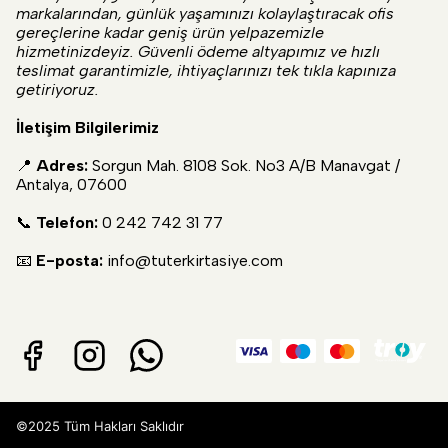
markalarından, günlük yaşamınızı kolaylaştıracak ofis
gereçlerine kadar geniş ürün yelpazemizle
hizmetinizdeyiz. Güvenli ödeme altyapımız ve hızlı
teslimat garantimizle, ihtiyaçlarınızı tek tıkla kapınıza
getiriyoruz.
İletişim Bilgilerimiz
📍
Adres:
Sorgun Mah. 8108 Sok. No3 A/B Manavgat /
Antalya, 07600
📞
Telefon:
0 242 742 31 77
📧
E-posta:
info@tuterkirtasiye.com
©2025 Tüm Hakları Saklıdır