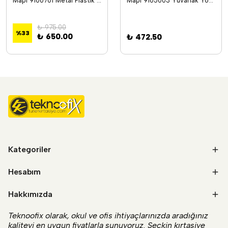
Mapi 9100701 Metal Plastik Klips (Nato Tipi Promosyon) Siyah 100Lü Paket
Mapi 9105003 Yuvarlak Yoyo Kırmızı
₺ 975.00
%
33
₺ 650.00
₺ 472.50
Kategoriler
Hesabım
Hakkımızda
Teknoofix olarak, okul ve ofis ihtiyaçlarınızda aradığınız
kaliteyi en uygun fiyatlarla sunuyoruz. Seçkin kırtasiye