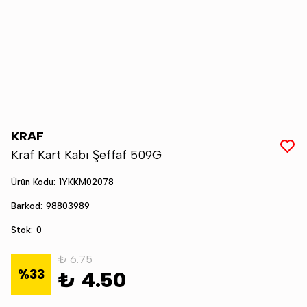
KRAF
Kraf Kart Kabı Şeffaf 509G
Ürün Kodu
:
1YKKM02078
Barkod
:
98803989
Stok
:
0
₺ 6.75
%
33
₺ 4.50