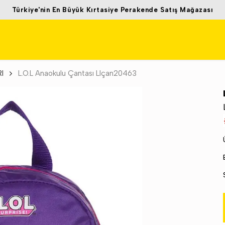
Türkiye'nin En Büyük Kırtasiye Perakende Satış Mağazası
I
L.O.L Anaokulu Çantası Llçan20463