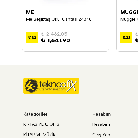
ME
MUGG
Kaukko Kids&Love Angelıca Anaokul Çantası
Me Beşiktaş Okul Çantası 24348
₺ 2,462.85
₺
%
33
%
33
₺ 1,641.90
Kategoriler
Hesabım
KIRTASİYE & OFİS
Hesabım
KİTAP VE MÜZİK
Giriş Yap