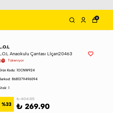
0
L.O.L
L.O.L Anaokulu Çantası Llçan20463
Tükeniyor
Ürün Kodu
:
1OCNW924
Barkod
:
8681379496094
Stok
:
1
₺ 404.85
%
33
₺ 269.90