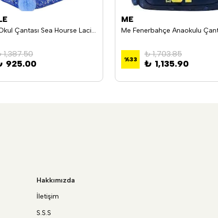
LE
ME
Muggle Okul Çantası Sea Hourse Lacivert Mu-8997
 1,387.50
₺ 1,703.85
%
33
₺ 925.00
₺ 1,135.90
Hakkımızda
İletişim
S.S.S