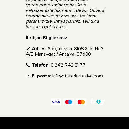
gereçlerine kadar geniş ürün
yelpazemizle hizmetinizdeyiz. Güvenli
ödeme altyapımız ve hızlı teslimat
garantimizle, ihtiyaçlarınızı tek tıkla
kapınıza getiriyoruz.
İletişim Bilgilerimiz
📍
Adres:
Sorgun Mah. 8108 Sok. No3
A/B Manavgat / Antalya, 07600
📞
Telefon:
0 242 742 31 77
📧
E-posta:
info@tuterkirtasiye.com