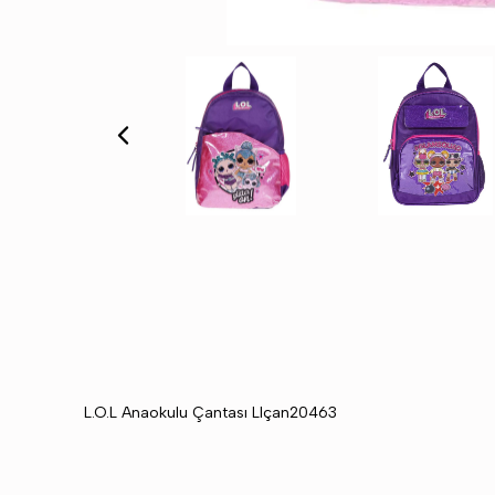
L.O.L Anaokulu Çantası Llçan20463