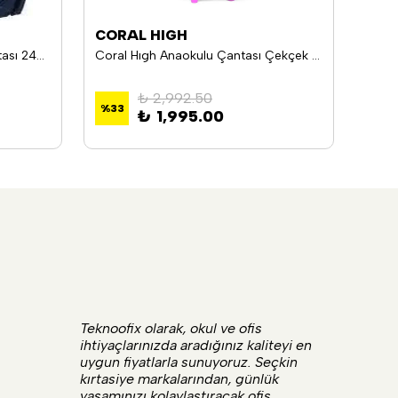
CORAL HIGH
L.O.
Me Fenerbahçe Anaokulu Çantası 24745
Coral Hıgh Anaokulu Çantası Çekçek 24050
L.O.L
₺ 2,992.50
%
33
%
33
₺ 1,995.00
Teknoofix olarak, okul ve ofis
ihtiyaçlarınızda aradığınız kaliteyi en
uygun fiyatlarla sunuyoruz. Seçkin
kırtasiye markalarından, günlük
yaşamınızı kolaylaştıracak ofis