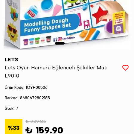
LETS
Lets Oyun Hamuru Eğlenceli Şekiller Matı
L9010
Ürün Kodu
:
1OYH00506
Barkod
:
8680679802185
Stok
:
7
₺ 239.85
%
33
₺ 159.90