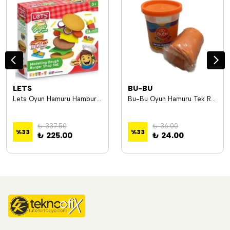
LETS
BU-BU
Lets Oyun Hamuru Hamburger Seti L9003
Bu-Bu Oyun Hamuru Tek Renk Turuncu BUBU-OH0025 125 GR
₺ 337.50
₺ 36.00
%
33
%
33
₺ 225.00
₺ 24.00