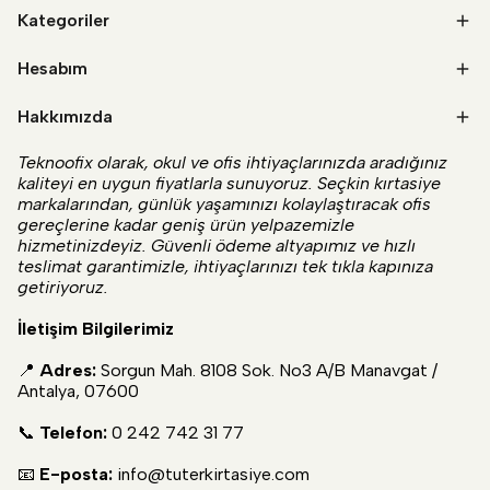
Kategoriler
Hesabım
Hakkımızda
Teknoofix olarak, okul ve ofis ihtiyaçlarınızda aradığınız
kaliteyi en uygun fiyatlarla sunuyoruz. Seçkin kırtasiye
markalarından, günlük yaşamınızı kolaylaştıracak ofis
gereçlerine kadar geniş ürün yelpazemizle
hizmetinizdeyiz. Güvenli ödeme altyapımız ve hızlı
teslimat garantimizle, ihtiyaçlarınızı tek tıkla kapınıza
getiriyoruz.
İletişim Bilgilerimiz
📍
Adres:
Sorgun Mah. 8108 Sok. No3 A/B Manavgat /
Antalya, 07600
📞
Telefon:
0 242 742 31 77
📧
E-posta:
info@tuterkirtasiye.com