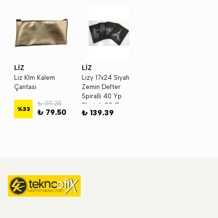
LİZ
LİZ
Liz Klm Kalem
Lizy 17x24 Siyah
Çantası
Zemin Defter
Spiralli 40 Yp
₺ 119.25
Sketch 90 Gr
%
33
₺ 79.50
₺ 139.39
Syhsp17