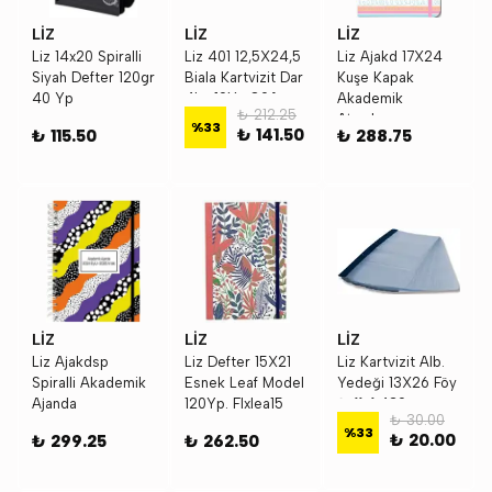
LİZ
LİZ
LİZ
Liz 14x20 Spiralli
Liz 401 12,5X24,5
Liz Ajakd 17X24
Siyah Defter 120gr
Biala Kartvizit Dar
Kuşe Kapak
40 Yp
4Lü 10Yp 80A
Akademik
₺ 212.25
Ajandası
%
33
₺ 141.50
₺ 115.50
₺ 288.75
LİZ
LİZ
LİZ
Liz Ajakdsp
Liz Defter 15X21
Liz Kartvizit Alb.
Spiralli Akademik
Esnek Leaf Model
Yedeği 13X26 Föy
Ajanda
120Yp. Flxlea15
Şeffaf 430
₺ 30.00
%
33
₺ 20.00
₺ 299.25
₺ 262.50