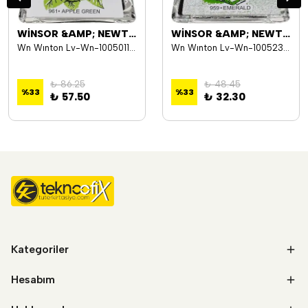
WİNSOR &AMP; NEWTON
WİNSOR &AMP; NEWTON
Wn Wınton Lv-Wn-1005011 Drawıng Ink 14Ml Apple Green
Wn Wınton Lv-Wn-1005235 Drawıng Ink 14Ml Emerald
₺ 86.25
₺ 48.45
%
33
%
33
₺ 57.50
₺ 32.30
Kategoriler
Hesabım