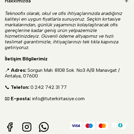
Hakkımızda
Teknoofix olarak, okul ve ofis ihtiyaçlarınızda aradığınız
kaliteyi en uygun fiyatlarla sunuyoruz. Seçkin kırtasiye
markalarından, günlük yaşamınızı kolaylaştıracak ofis
gereçlerine kadar geniş ürün yelpazemizle
hizmetinizdeyiz. Güvenli ödeme altyapımız ve hızlı
teslimat garantimizle, ihtiyaçlarınızı tek tıkla kapınıza
getiriyoruz.
İletişim Bilgilerimiz
📍
Adres:
Sorgun Mah. 8108 Sok. No3 A/B Manavgat /
Antalya, 07600
📞
Telefon:
0 242 742 31 77
📧
E-posta:
info@tuterkirtasiye.com