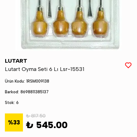
LUTART
Lutart Oyma Seti 6 Lı Lsr-15531
Ürün Kodu
:
1RSM009138
Barkod
:
8698811385137
Stok
:
6
₺ 817.50
%
33
₺ 545.00