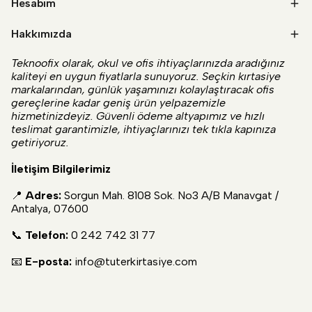
Hesabım
Hakkımızda
Teknoofix olarak, okul ve ofis ihtiyaçlarınızda aradığınız
kaliteyi en uygun fiyatlarla sunuyoruz. Seçkin kırtasiye
markalarından, günlük yaşamınızı kolaylaştıracak ofis
gereçlerine kadar geniş ürün yelpazemizle
hizmetinizdeyiz. Güvenli ödeme altyapımız ve hızlı
teslimat garantimizle, ihtiyaçlarınızı tek tıkla kapınıza
getiriyoruz.
İletişim Bilgilerimiz
📍
Adres:
Sorgun Mah. 8108 Sok. No3 A/B Manavgat /
Antalya, 07600
📞
Telefon:
0 242 742 31 77
📧
E-posta:
info@tuterkirtasiye.com