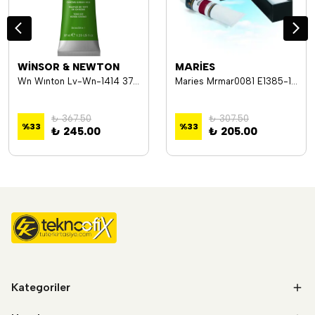
WİNSOR & NEWTON
MARİES
Wn Wınton Lv-Wn-1414 37Ml (11) Chrome Green 145
Maries Mrmar0081 E1385-11 (403) 170Ml Yağlı Boya
₺ 367.50
₺ 307.50
%
33
%
33
₺ 245.00
₺ 205.00
Kategoriler