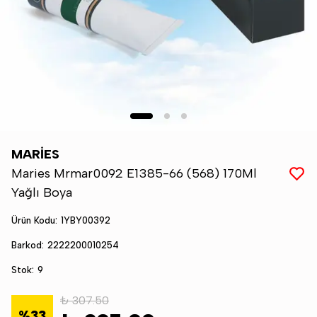
MARİES
Maries Mrmar0092 E1385-66 (568) 170Ml
Yağlı Boya
Ürün Kodu
:
1YBY00392
Barkod
:
2222200010254
Stok
:
9
₺ 307.50
%
33