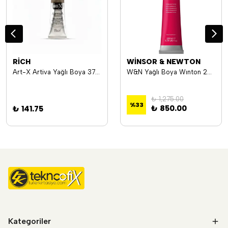
RİCH
WİNSOR & NEWTON
Art-X Artiva Yağlı Boya 37ml 408 Raw Umber
W&N Yağlı Boya Wınton 200 Ml Permanent Rose 502 (49) Wn-1437502
₺ 1,275.00
%
33
₺ 850.00
₺ 141.75
Kategoriler