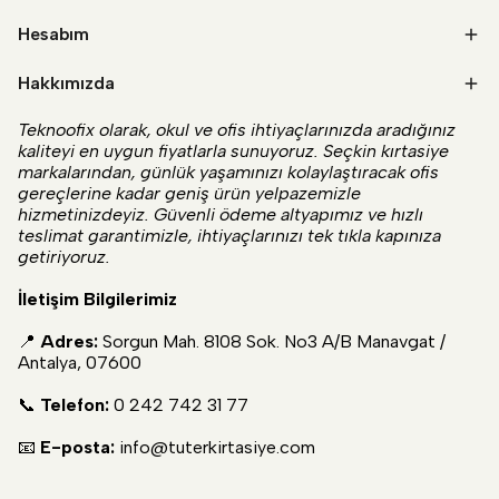
Hesabım
Hakkımızda
Teknoofix olarak, okul ve ofis ihtiyaçlarınızda aradığınız
kaliteyi en uygun fiyatlarla sunuyoruz. Seçkin kırtasiye
markalarından, günlük yaşamınızı kolaylaştıracak ofis
gereçlerine kadar geniş ürün yelpazemizle
hizmetinizdeyiz. Güvenli ödeme altyapımız ve hızlı
teslimat garantimizle, ihtiyaçlarınızı tek tıkla kapınıza
getiriyoruz.
İletişim Bilgilerimiz
📍
Adres:
Sorgun Mah. 8108 Sok. No3 A/B Manavgat /
Antalya, 07600
📞
Telefon:
0 242 742 31 77
📧
E-posta:
info@tuterkirtasiye.com