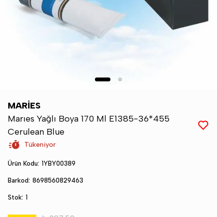
MARİES
Marıes Yağlı Boya 170 Ml E1385-36*455
Cerulean Blue
Tükeniyor
Ürün Kodu
:
1YBY00389
Barkod
:
8698560829463
Stok
:
1