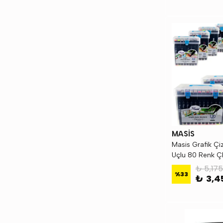
MASİS
Masis Grafik Çi
Uçlu 80 Renk 
₺ 5,175
%
33
₺ 3,4