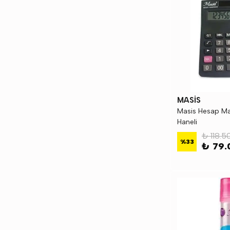
MASİS
Masis Hesap Ma
Haneli
₺ 118.5
%
33
₺ 79.