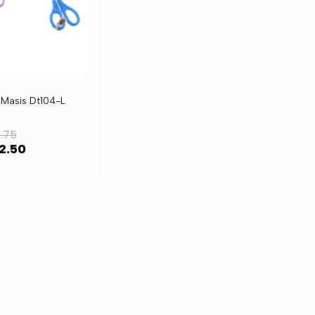
 Masis Dt104-L
.75
2.50