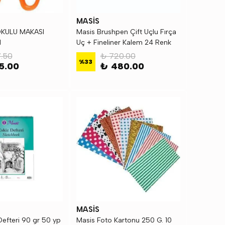
MASİS
KULU MAKASI
Masis Brushpen Çift Uçlu Fırça
1
Uç + Fineliner Kalem 24 Renk
.50
₺ 720.00
%
33
5.00
₺ 480.00
MASİS
Defteri 90 gr 50 yp
Masis Foto Kartonu 250 G. 10