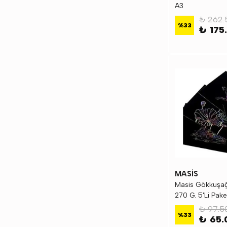
A3
₺ 262.
%
33
₺ 175
MASİS
Masis Gökkuşağ
270 G. 5'Li Pak
₺ 97.5
%
33
₺ 65.