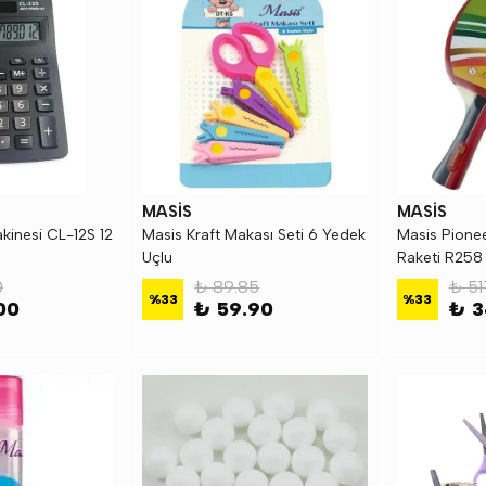
MASİS
MASİS
kinesi CL-12S 12
Masis Kraft Makası Seti 6 Yedek
Masis Pionee
Uçlu
Raketi R258
0
₺ 89.85
₺ 51
%
33
%
33
00
₺ 59.90
₺ 3