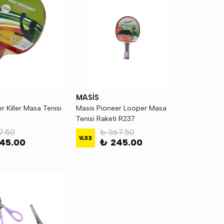
MASİS
r Killer Masa Tenisi
Masis Pioneer Looper Masa
Tenisi Raketi R237
7.50
₺ 367.50
%
33
45.00
₺ 245.00