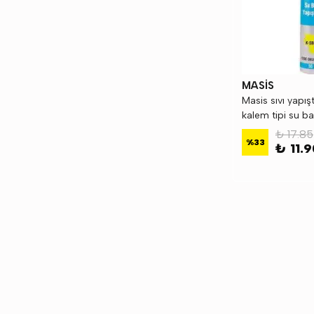
MASİS
Masis sıvı yapış
kalem tipi su b
*.MASIS-23
₺ 17.85
%
33
₺ 11.9