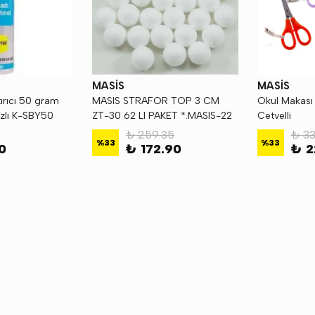
MASİS
MASİS
tırıcı 50 gram
MASIS STRAFOR TOP 3 CM
Okul Makası
azlı K-SBY50
ZT-30 62 LI PAKET *.MASIS-22
Cetvelli
₺ 259.35
₺ 33
%
33
%
33
0
₺ 172.90
₺ 2