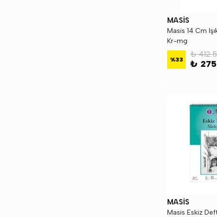
MASİS
Masis 14 Cm Işı
Kr-mg
₺ 412.
%
33
₺ 275
MASİS
Masis Eskiz Def