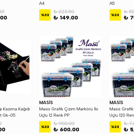
A4
A5
50
₺ 223.50
₺ 11
%
33
%
33
.00
₺ 149.00
₺ 7
MASİS
MASİS
ı Kazıma Kağıdı
Masis Grafik Çizim Markörü İki
Masis Grafik
et Gk-05
Uçlu 12 Renk PP
Uçlu 120 Re
0
₺ 900.00
₺ 7,
%
33
%
33
00
₺ 600.00
₺ 5