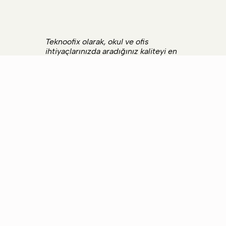
Teknoofix olarak, okul ve ofis
ihtiyaçlarınızda aradığınız kaliteyi en
uygun fiyatlarla sunuyoruz. Seçkin
kırtasiye markalarından, günlük
yaşamınızı kolaylaştıracak ofis
gereçlerine kadar geniş ürün
yelpazemizle hizmetinizdeyiz. Güvenli
ödeme altyapımız ve hızlı teslimat
garantimizle, ihtiyaçlarınızı tek tıkla
kapınıza getiriyoruz.
İletişim Bilgilerimiz
📍
Adres:
Sorgun Mah. 8108 Sok. No3
A/B Manavgat / Antalya, 07600
📞
Telefon:
0 242 742 31 77
📧
E-posta:
info@tuterkirtasiye.com