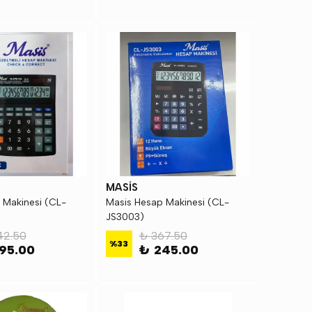
MASİS
 Makinesi (CL-
Masis Hesap Makinesi (CL-
JS3003)
42.50
₺ 367.50
%
33
95.00
₺ 245.00