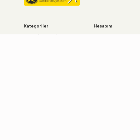
Kategoriler
Hesabım
KIRTASİYE & OFİS
Hesabım
KİTAP VE MÜZİK
Giriş Yap
OYUNCAKLAR
Kayıt Ol
TEKNOLOJİ
SPOR MALZEMELERİ
HIRDAVAT ÜRÜNLERİ
HEDİYELİK ÜRÜNLER