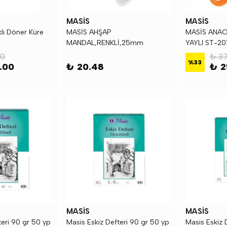
MASİS
MASİS
klı Döner Küre
MASİS AHŞAP
MASİS ANAO
MANDAL,RENKLİ,25mm
YAYLI ST-20
50
₺ 37
%
33
.00
₺ 20.48
₺ 2
MASİS
MASİS
teri 90 gr 50 yp
Masis Eskiz Defteri 90 gr 50 yp
Masis Eskiz 