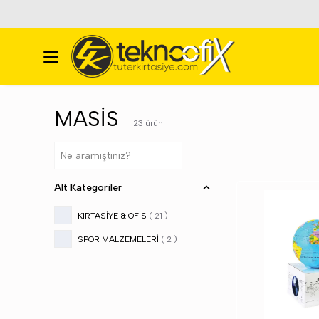
MASİS
23
ürün
Alt Kategoriler
KIRTASİYE & OFİS
(
21
)
SPOR MALZEMELERİ
(
2
)