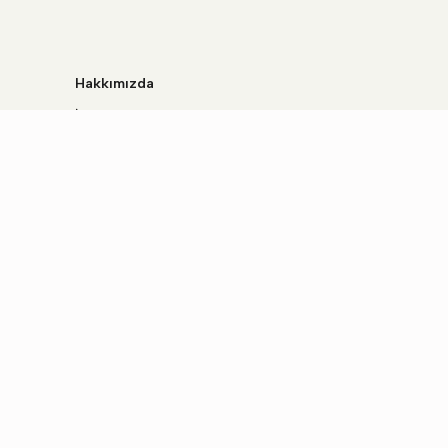
Hakkımızda
İletişim
S.S.S
GİZLİLİK POLİTİKASI
HİZMET ŞARTLARI SÖZLEŞMESİ
İADE VE GERİ ÖDEME POLİTİKASI