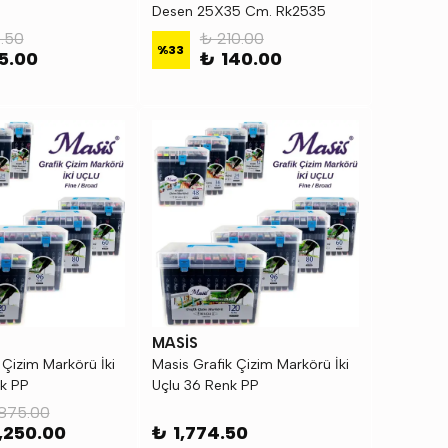
Desen 25X35 Cm. Rk2535
2.50
₺ 210.00
%
33
5.00
₺ 140.00
MASİS
 Çizim Markörü İki
Masis Grafik Çizim Markörü İki
nk PP
Uçlu 36 Renk PP
875.00
,250.00
₺ 1,774.50