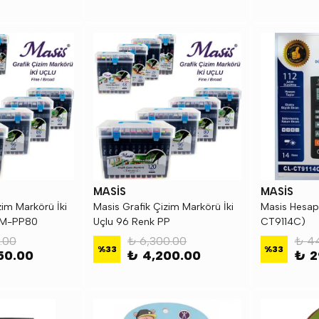
MASİS
MASİS
zim Markörü İki
Masis Grafik Çizim Markörü İki
Masis Hesap
ÇM-PP80
Uçlu 96 Renk PP
CT9114C)
.00
₺ 6,300.00
₺ 4
%
33
%
33
50.00
₺ 4,200.00
₺ 2