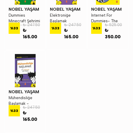
NOBEL YAŞAM
NOBEL YAŞAM
NOBEL YAŞAM
Dummies
Elektroniğe
İnternet For
Minecraft Şehrimi
Başlamak
Dummies- The
₺ 247.50
₺ 247.50
₺ 525.00
İnşa Ediyorum
Internet For
%
33
%
33
%
33
₺
₺
₺
Dummies
165.00
165.00
350.00
NOBEL YAŞAM
Mühendisliğe
Başlamak -
₺ 247.50
Dummies Junior-
%
33
₺
Getting Started
165.00
With Engineering