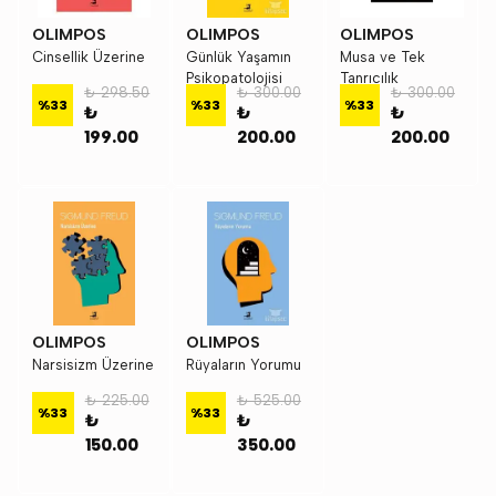
OLIMPOS
OLIMPOS
OLIMPOS
Cinsellik Üzerine
Günlük Yaşamın
Musa ve Tek
Psikopatolojisi
Tanrıcılık
₺ 298.50
₺ 300.00
₺ 300.00
%
33
%
33
%
33
₺
₺
₺
199.00
200.00
200.00
OLIMPOS
OLIMPOS
Narsisizm Üzerine
Rüyaların Yorumu
₺ 225.00
₺ 525.00
%
33
%
33
₺
₺
150.00
350.00