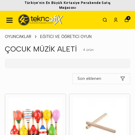
Türkiye'nin En Büyük Kırtasiye Perakende Satış
Mağazası
0
OYUNCAKLAR
EĞİTİCİ VE ÖĞRETİCİ OYUN
ÇOCUK MÜZİK ALETİ
4
ürün
Son eklenen