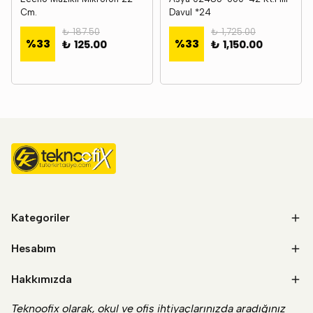
Cm.
Davul *24
₺ 187.50
₺ 1,725.00
%
33
%
33
₺ 125.00
₺ 1,150.00
Kategoriler
Hesabım
Hakkımızda
Teknoofix olarak, okul ve ofis ihtiyaçlarınızda aradığınız