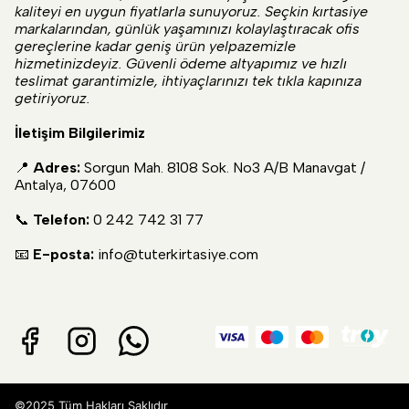
kaliteyi en uygun fiyatlarla sunuyoruz. Seçkin kırtasiye
markalarından, günlük yaşamınızı kolaylaştıracak ofis
gereçlerine kadar geniş ürün yelpazemizle
hizmetinizdeyiz. Güvenli ödeme altyapımız ve hızlı
teslimat garantimizle, ihtiyaçlarınızı tek tıkla kapınıza
getiriyoruz.
İletişim Bilgilerimiz
📍
Adres:
Sorgun Mah. 8108 Sok. No3 A/B Manavgat /
Antalya, 07600
📞
Telefon:
0 242 742 31 77
📧
E-posta:
info@tuterkirtasiye.com
©2025 Tüm Hakları Saklıdır