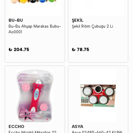
BU-BU
ŞEKİL
Bu-Bu Ahşap Marakas Bubu-
Şekil Ritim Çubuğu 2 Li
Ao0001
₺ 204.75
₺ 78.75
ECCHO
ASYA
Eccho Müzikli Mikrofon 22
Asya 02485-660-42 Kt.Pilli