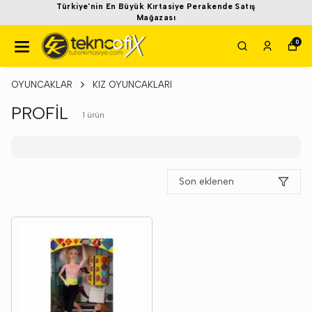
Türkiye'nin En Büyük Kırtasiye Perakende Satış
Mağazası
0
OYUNCAKLAR
KIZ OYUNCAKLARI
PROFİL
1
ürün
Son eklenen