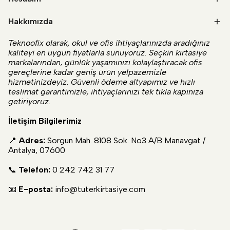
Hakkımızda
Teknoofix olarak, okul ve ofis ihtiyaçlarınızda aradığınız
kaliteyi en uygun fiyatlarla sunuyoruz. Seçkin kırtasiye
markalarından, günlük yaşamınızı kolaylaştıracak ofis
gereçlerine kadar geniş ürün yelpazemizle
hizmetinizdeyiz. Güvenli ödeme altyapımız ve hızlı
teslimat garantimizle, ihtiyaçlarınızı tek tıkla kapınıza
getiriyoruz.
İletişim Bilgilerimiz
📍
Adres:
Sorgun Mah. 8108 Sok. No3 A/B Manavgat /
Antalya, 07600
📞
Telefon:
0 242 742 31 77
📧
E-posta:
info@tuterkirtasiye.com