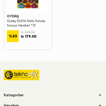
OYDAŞ
Oydaş 02414 Anlıly Kutuda
Sonsuz Hareket *72
₺ 268.50
%
33
₺ 179.00
Kategoriler
Hesabım