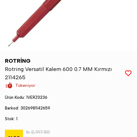
ROTRİNG
Rotring Versatil Kalem 600 0.7 MM Kırmızı
2114265
Tükeniyor
Ürün Kodu
:
1VERZ0236
Barkod
:
3026981142659
Stok
:
1
₺ 2,917.50