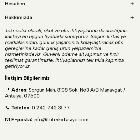
Hesabım
Hakkımızda
Teknoofix olarak, okul ve ofis ihtiyaçlarınızda aradığınız
kaliteyi en uygun fiyatlarla sunuyoruz. Seçkin kırtasiye
markalarından, günlük yaşamınızı kolaylaştıracak ofis
gereçlerine kadar geniş ürün yelpazemizle
hizmetinizdeyiz. Güvenli ödeme altyapımız ve hızlı
teslimat garantimizle, ihtiyaçlarınızı tek tıkla kapınıza
getiriyoruz.
İletişim Bilgilerimiz
📍
Adres:
Sorgun Mah. 8108 Sok. No3 A/B Manavgat /
Antalya, 07600
📞
Telefon:
0 242 742 31 77
📧
E-posta:
info@tuterkirtasiye.com