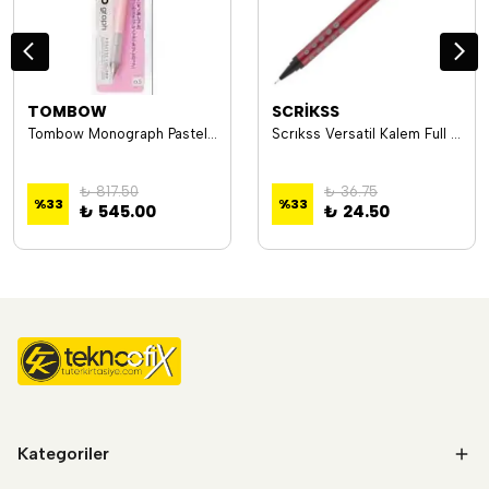
TOMBOW
SCRİKSS
Tombow Monograph Pastel Mekanik Kurşun Kalem 0.5 Mm Blisterli Mercan Pembe
Scrıkss Versatil Kalem Full Poınt Black Edıtıon 0.7 Lacivert T0Sdcc7Fpbe03A
₺ 817.50
₺ 36.75
%
33
%
33
₺ 545.00
₺ 24.50
Kategoriler