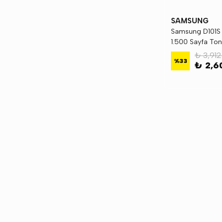
SAMSUNG
Samsung D101S 
1.500 Sayfa To
₺ 3,912
%
33
₺ 2,6