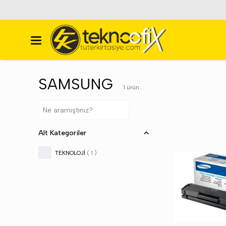
Türkiye'nin En Bü
SAMSUNG
1
ürün
Alt Kategoriler
TEKNOLOJİ
(
1
)