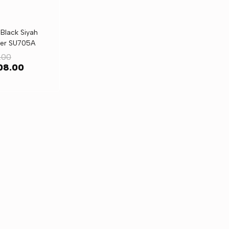
Black Siyah
ner SU705A
.00
08.00