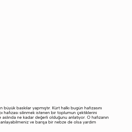
çin büyük baskılar yapmıştır. Kürt halkı bugün hafızasını
 hafızası silinmek istenen bir toplumun çektiklerini
n de aslında ne kadar değerli olduğunu anlatıyor. O hafızanın
i anlayabilmeniz ve barışa bir nebze de olsa yardım