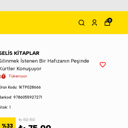
0
SELİS KİTAPLAR
Silinmek İstenen Bir Hafızanın Peşinde
Kürtler Konuşuyor
Tükeniyor
Ürün Kodu
:
1KTP028666
Barkod
:
9786055927271
Stok
:
1
₺ 112.50
%
33