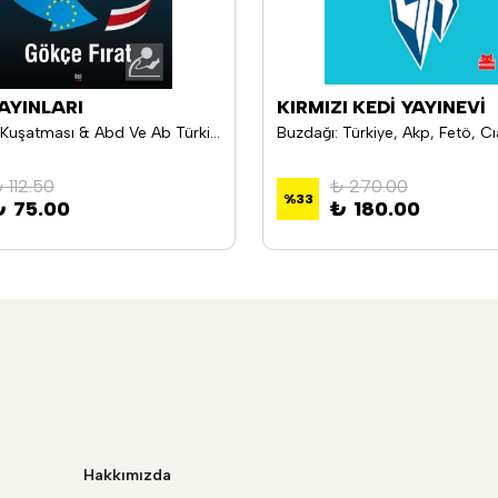
YAYINLARI
KIRMIZI KEDİ YAYINEVİ
Müttefik Kuşatması & Abd Ve Ab Türkiye'yi Nasıl Kuşattı?
 112.50
₺ 270.00
%
33
₺ 75.00
₺ 180.00
Hakkımızda