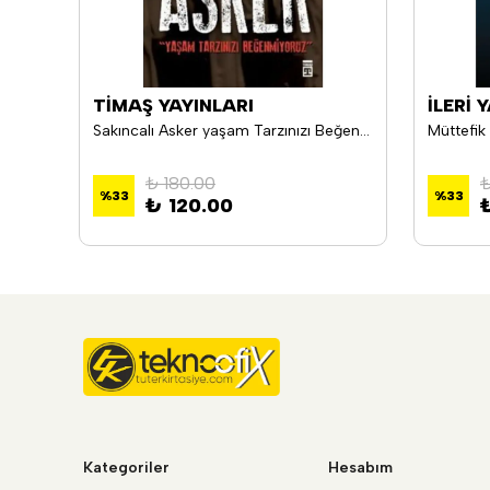
TİMAŞ YAYINLARI
İLERİ 
Kuvvetler Ayrılığı Olmayınca & Otoriter Demokrasi: 1946-1960
Sakıncalı Asker yaşam Tarzınızı Beğenmiyoruz Şaban Çobanoğlu
₺ 180.00
₺
%
33
%
33
₺ 120.00
Kategoriler
Hesabım