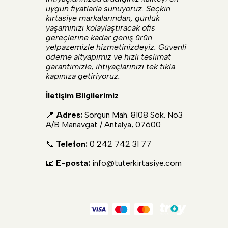
uygun fiyatlarla sunuyoruz. Seçkin
kırtasiye markalarından, günlük
yaşamınızı kolaylaştıracak ofis
gereçlerine kadar geniş ürün
yelpazemizle hizmetinizdeyiz. Güvenli
ödeme altyapımız ve hızlı teslimat
garantimizle, ihtiyaçlarınızı tek tıkla
kapınıza getiriyoruz.
İletişim Bilgilerimiz
📍
Adres:
Sorgun Mah. 8108 Sok. No3
A/B Manavgat / Antalya, 07600
📞
Telefon:
0 242 742 31 77
📧
E-posta:
info@tuterkirtasiye.com