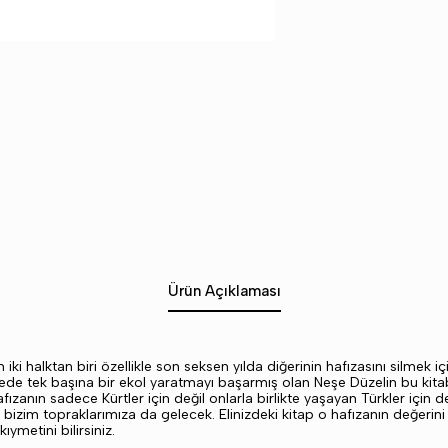
Ürün Açıklaması
 iki halktan biri özellikle son seksen yılda diğerinin hafızasını silmek i
ede tek başına bir ekol yaratmayı başarmış olan Neşe Düzelin bu kitabı
 hafızanın sadece Kürtler için değil onlarla birlikte yaşayan Türkler içi
 bizim topraklarımıza da gelecek. Elinizdeki kitap o hafızanın değerin
ıymetini bilirsiniz.