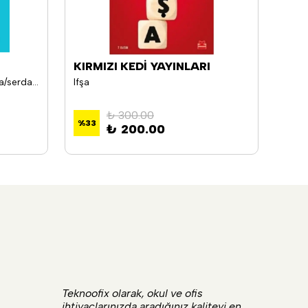
KIRMIZI KEDİ YAYINLARI
NEM
Buzdağı: Türkiye, Akp, Fetö, Cıa/serdar Akinan
Ifşa
Trum
₺ 300.00
%
33
%
33
₺ 200.00
Teknoofix olarak, okul ve ofis
ihtiyaçlarınızda aradığınız kaliteyi en